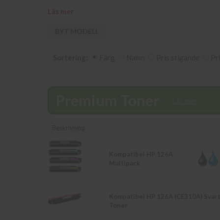
vänligen kontakta kundtjänst på info@diacopy.se. Om e
Läs mer
beställningar som görs innan 16.00 skickas samma da
NW i vår butik på Ellipsvägen 11 i Kungens Kurva. V
BYT MODELL
Sortering:
Färg
Namn
Pris stigande
Pr
Premium Toner
Läs mer
Beskrivning
Kompatibel HP 126A
Multipack
Kompatibel HP 126A (CE310A) Svar
Toner