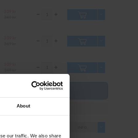
309 kr
349 kr
309 kr
349 kr
309 kr
349 kr
About
Pris inkl. moms
Antal
1 469 kr
INFO
1 630 kr
se our traffic. We also share