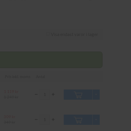
 till dig. Alla
Topshot Laserjet PRO M 275
Visa endast varor i lager
Pris inkl. moms
Antal
1 119 kr
1 249 kr
309 kr
349 kr