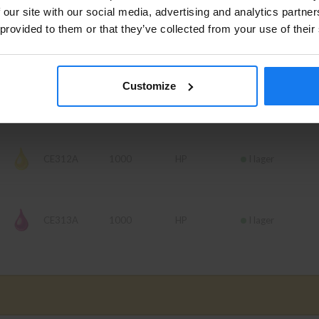
Se våra priser med eller utan moms
 our site with our social media, advertising and analytics partn
 provided to them or that they’ve collected from your use of their
Vänligen välj privat om du vill se priser inklusive moms eller
CE310A
1200
HP
Finns ej i lager
företag för priser exklusive moms.
PRIVAT
FÖRETAG
Customize
CE311A
1000
HP
Finns ej i lager
CE312A
1000
HP
I lager
CE313A
1000
HP
I lager