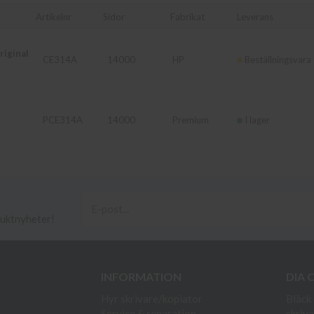
Artikelnr
Sidor
Fabrikat
Leverans
iginal
CE314A
14000
HP
Beställningsvara
PCE314A
14000
Premium
I lager
duktnyheter!
INFORMATION
DIA 
Hyr skrivare/kopiator
Bläck 
Service & reparation
skriva