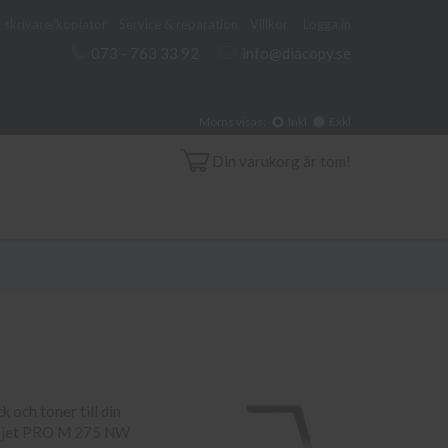
 skrivare/kopiator
Service & reparation
Villkor
Logga in
073 - 763 33 92
info@diacopy.se
Moms visas:
Inkl
Exkl
Din varukorg är tom!
 och toner till din
aserjet PRO M 275 NW