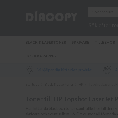
Sök efter to
BLÄCK & LASERTONER
SKRIVARE
TILLBEHÖR
KOPIERA PAPPER
Vi hjälper dig hitta rätt produkt
Al
Startsida
Bläck & Lasertoner
HP
Topshot Laserjet
Toner till HP Topshot LaserJe
Här hittar du bläck och toner samt tillbehör till din 
skrivare och eventuellt miljö. Om du mot all förmodan