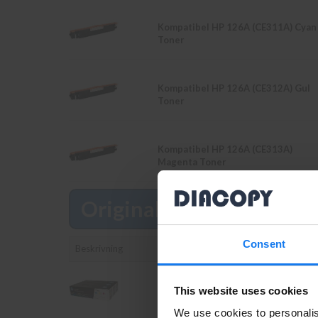
Kompatibel HP 126A (CE311A) Cyan
Toner
Kompatibel HP 126A (CE312A) Gul
Toner
Kompatibel HP 126A (CE313A)
Magenta Toner
Original
Läs mer
Consent
Beskrivning
HP 126A Cyan/Magenta/Gul
This website uses cookies
Toner (Original HP)
We use cookies to personalis