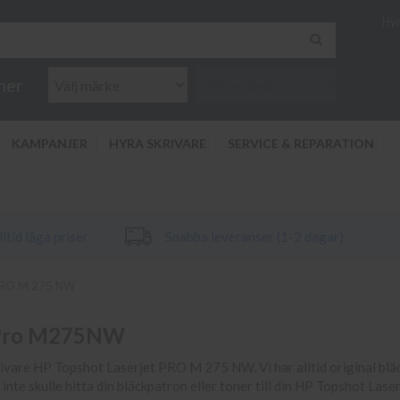
Hyr
ner
KAMPANJER
HYRA SKRIVARE
SERVICE & REPARATION
ltid låga priser
Snabba leveranser (1-2 dagar)
 PRO M 275 NW
t Pro M275NW
skrivare HP Topshot Laserjet PRO M 275 NW. Vi har alltid original bläck
 inte skulle hitta din bläckpatron eller toner till din HP Topshot L