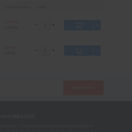
Pris inkl. moms
Antal
1 349 kr
1 495 kr
629 kr
695 kr
ANMÄL MIG
COPY ERBJUDER
och toner till grossistpriser. Nya och begagnade
re till privatpersoner och företag. Eller kanske bara