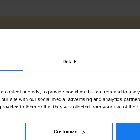
BEGCC452-
gnad)
HP
I lager
60001
Details
BEGCD662-
gnad)
HP
I lager
60001
Privatperson eller företagare?
e content and ads, to provide social media features and to analy
Se våra priser med eller utan moms
 our site with our social media, advertising and analytics partn
BEGCE871-
gnad)
HP
Finns ej i lager
60001
 provided to them or that they’ve collected from your use of their
Vänligen välj privat om du vill se priser inklusive moms eller
företag för priser exklusive moms.
PRIVAT
FÖRETAG
Customize