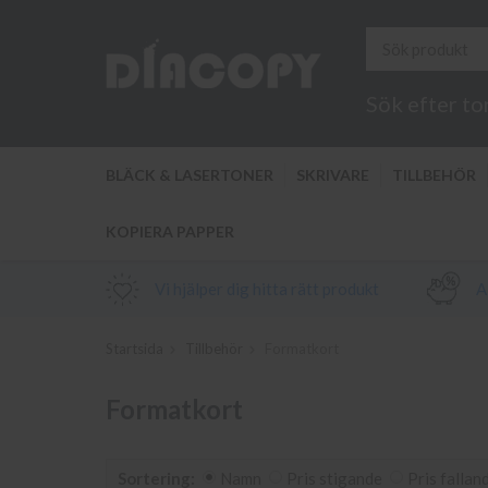
Sök efter to
BLÄCK & LASERTONER
SKRIVARE
TILLBEHÖR
KOPIERA PAPPER
Vi hjälper dig hitta rätt produkt
Al
Startsida
Tillbehör
Formatkort
Formatkort
Sortering:
Namn
Pris stigande
Pris fallan