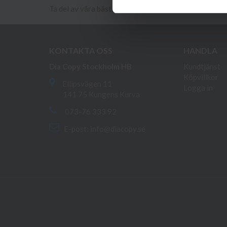
Ta del av våra bästa erbjudanden och spännande pro
KONTAKTA OSS
HANDLA
Dia Copy Stockholm HB
Kundtjänst
Köpvillkor
Ellipsvägen 11
Logga in
141 75 Kungens Kurva
073-76 333 92
E-post:
info@diacopy.se