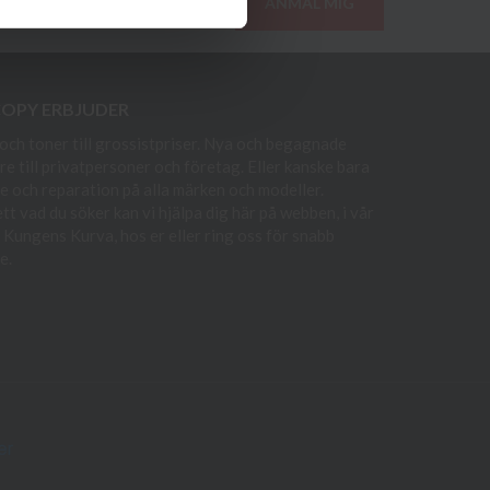
ANMÄL MIG
COPY ERBJUDER
och toner till grossistpriser. Nya och begagnade
re till privatpersoner och företag. Eller kanske bara
e och reparation på alla märken och modeller.
t vad du söker kan vi hjälpa dig här på webben, i vår
i Kungens Kurva, hos er eller ring oss för snabb
e.