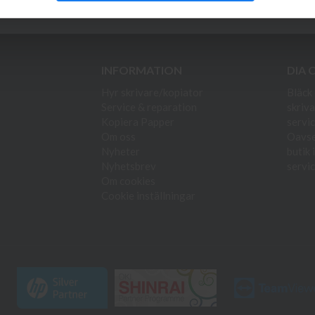
duktnyheter!
INFORMATION
DIA 
Hyr skrivare/kopiator
Bläck 
Service & reparation
skriva
Kopiera Papper
servic
Om oss
Oavset
Nyheter
butik 
Nyhetsbrev
servic
Om cookies
Cookie inställningar