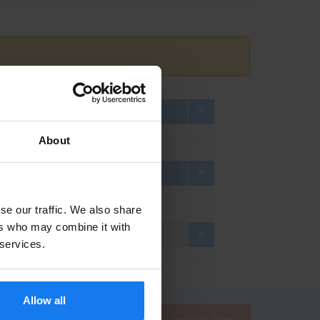
1 349 kr
1 495 kr
About
2 069 kr
2 295 kr
se our traffic. We also share
ers who may combine it with
1 119 kr
INFO
1 249 kr
 services.
Allow all