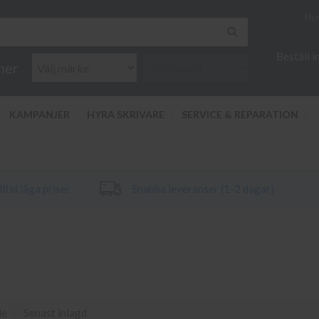
Hyr
Beställ 
ner
KAMPANJER
HYRA SKRIVARE
SERVICE & REPARATION
ltid låga priser
Snabba leveranser (1-2 dagar)
de
Senast inlagd