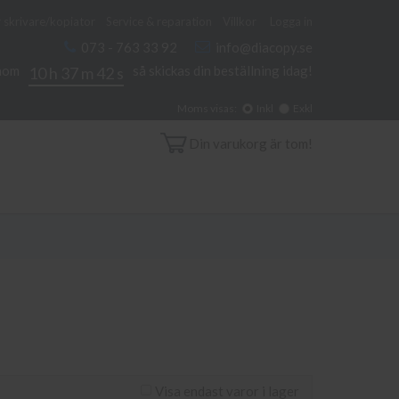
 skrivare/kopiator
Service & reparation
Villkor
Logga in
073 - 763 33 92
info@diacopy.se
inom
så skickas din beställning idag!
10 h 37 m 41 s
Moms visas:
Inkl
Exkl
Din varukorg är tom!
Visa endast varor i lager