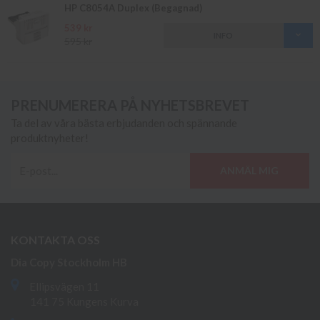
HP C8054A Duplex (Begagnad)
539 kr
INFO
595 kr
PRENUMERERA PÅ NYHETSBREVET
Ta del av våra bästa erbjudanden och spännande
produktnyheter!
ANMÄL MIG
KONTAKTA OSS
Dia Copy Stockholm HB
Ellipsvägen 11
141 75 Kungens Kurva