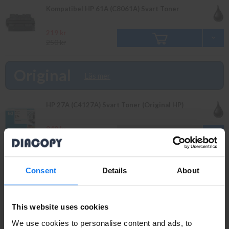
Kompatibel HP 61A (C8061A) Svart Toner
219 kr
250 kr
Original
Läs mer
HP 27A (C4127A) Svart Toner (Original HP)
849 kr
INFO
949 kr
HP 27X (C4127X) Svart Toner (Original HP)
Consent
Details
About
1 029 kr
1 149 kr
This website uses cookies
We use cookies to personalise content and ads, to
HP 61A (C8061A) Svart Toner (Original HP)