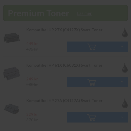
finns i lager vänligen bevaka produkten så återkommer vi till dig.
Alla beställningar som görs innan 16.00 skickas samma dag. Du
Premium Toner
kan även snabbt och enkelt köpa bläck och toner till din HP
Läs mer
Laserjet 4050 T i vår butik på Ellipsvägen 11 i Kungens Kurva.
Våra butikspriser är detsamma som webbpriser. Välkommen in!
Kompatibel HP 27X (C4127X) Svart Toner
449 kr
495 kr
Kompatibel HP 61X (C6081X) Svart Toner
249 kr
280 kr
Kompatibel HP 27A (C4127A) Svart Toner
329 kr
370 kr