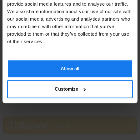
provide social media features and to analyse our traffic.
We also share information about your use of our site with
849 kr
Privatperson eller
INFO
our social media, advertising and analytics partners who
949 kr
may combine it with other information that you’ve
företagare?
provided to them or that they’ve collected from your use
HP 61X (C8061X) Svart Toner (Original HP)
Se våra priser med eller utan moms
of their services.
Vänligen välj privat om du vill se priser inklusive moms
1 029 kr
eller företag för priser exklusive moms.
1 149 kr
Allow all
PRIVAT
FÖRETAG
Canon EP-52 Svart Toner (Original Canon)
Customize
689 kr
769 kr
Tillbehör
Läs mer