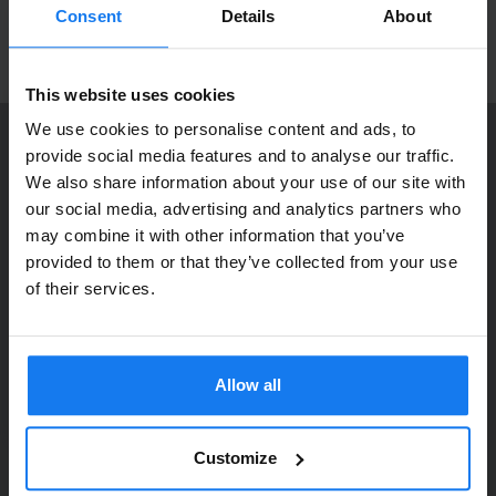
produktnyheter!
Consent
Details
About
ANMÄL MIG
This website uses cookies
We use cookies to personalise content and ads, to
provide social media features and to analyse our traffic.
KONTAKTA OSS
We also share information about your use of our site with
Dia Copy Stockholm HB
Privatperson eller
our social media, advertising and analytics partners who
Ellipsvägen 11
may combine it with other information that you’ve
företagare?
141 75 Kungens Kurva
provided to them or that they’ve collected from your use
Se våra priser med eller utan moms
of their services.
073-76 333 92
Vänligen välj privat om du vill se priser inklusive moms
E-post:
info@diacopy.se
eller företag för priser exklusive moms.
Allow all
DIA COPY ERBJUDER
PRIVAT
FÖRETAG
Bläck och toner till grossistpriser. Nya och begagnade skrivare
till privatpersoner och företag. Eller kanske bara service och
Customize
reparation på alla märken och modeller. Oavsett vad du söker
kan vi hjälpa dig här på webben, i vår butik i Kungens Kurva, hos