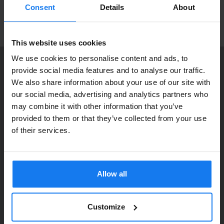
produktnyheter!
Consent
Details
About
ANMÄL MIG
This website uses cookies
We use cookies to personalise content and ads, to
provide social media features and to analyse our traffic.
KONTAKTA OSS
We also share information about your use of our site with
Dia Copy Stockholm HB
Privatperson eller
our social media, advertising and analytics partners who
Ellipsvägen 11
may combine it with other information that you’ve
företagare?
141 75 Kungens Kurva
provided to them or that they’ve collected from your use
Se våra priser med eller utan moms
of their services.
073-76 333 92
Vänligen välj privat om du vill se priser inklusive moms
E-post:
info@diacopy.se
eller företag för priser exklusive moms.
Allow all
DIA COPY ERBJUDER
PRIVAT
FÖRETAG
Bläck och toner till grossistpriser. Nya och begagnade skrivare
till privatpersoner och företag. Eller kanske bara service och
Customize
reparation på alla märken och modeller. Oavsett vad du söker
kan vi hjälpa dig här på webben, i vår butik i Kungens Kurva, hos