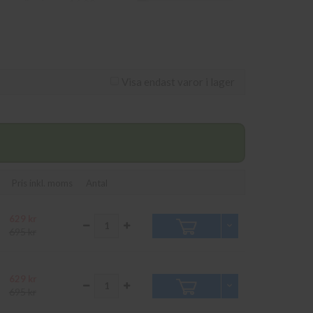
 som görs innan 16.00
lipsvägen 11 i Kungens
Visa endast varor i lager
Pris inkl. moms
Antal
629 kr
695 kr
629 kr
695 kr