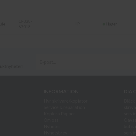
CF038-
ule
HP
I lager
67018
duktnyheter!
INFORMATION
DIA 
Hyr skrivare/kopiator
Bläck 
Service & reparation
skriva
Kopiera Papper
servic
Om oss
Oavset
Nyheter
butik 
Nyhetsbrev
servic