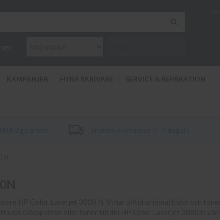
Hyr
ner
KAMPANJER
HYRA SKRIVARE
SERVICE & REPARATION
ltid låga priser
Snabba leveranser (1-2 dagar)
0 N
00N
rivare HP Color Laserjet 3000 N. Vi har alltid original bläck och toner 
itta din bläckpatron eller toner till din HP Color Laserjet 3000 N vä