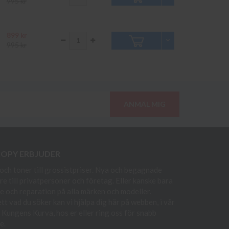
995 kr
899 kr
995 kr
ANMÄL MIG
COPY ERBJUDER
och toner till grossistpriser. Nya och begagnade
re till privatpersoner och företag. Eller kanske bara
e och reparation på alla märken och modeller.
t vad du söker kan vi hjälpa dig här på webben, i vår
i Kungens Kurva, hos er eller ring oss för snabb
e.