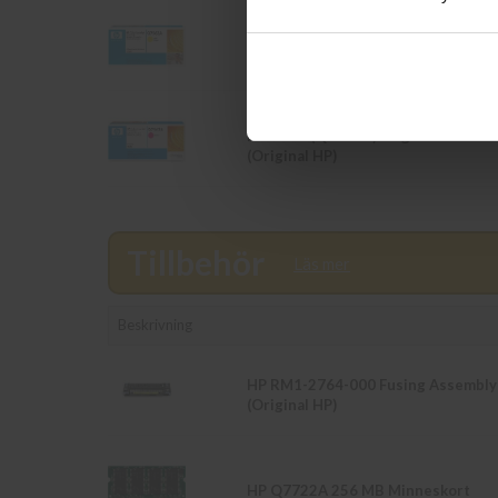
HP 314A (Q7562A) Gul Toner
(Original HP)
HP 314A (Q7563A) Magenta Toner
(Original HP)
Tillbehör
Läs mer
Beskrivning
HP RM1-2764-000 Fusing Assembly
(Original HP)
HP Q7722A 256 MB Minneskort