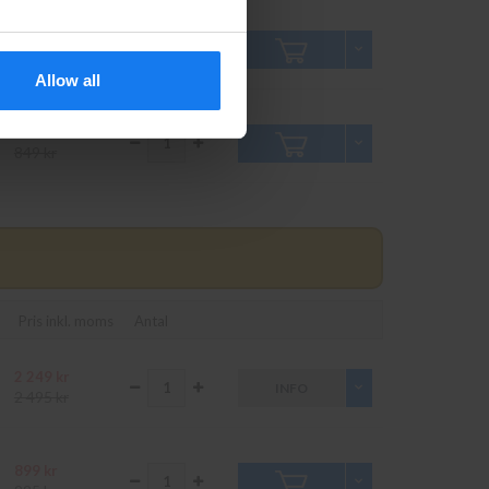
759 kr
849 kr
Allow all
759 kr
849 kr
Pris inkl. moms
Antal
2 249 kr
INFO
2 495 kr
899 kr