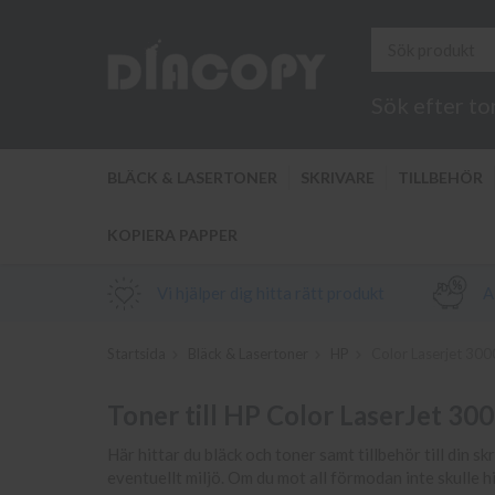
Sök efter to
BLÄCK & LASERTONER
SKRIVARE
TILLBEHÖR
KOPIERA PAPPER
Vi hjälper dig hitta rätt produkt
Al
Startsida
Bläck & Lasertoner
HP
Color Laserjet 300
Toner till HP Color LaserJet 30
Här hittar du bläck och toner samt tillbehör till din sk
eventuellt miljö. Om du mot all förmodan inte skulle h