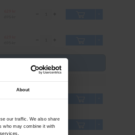
629 kr
695 kr
629 kr
695 kr
Pris inkl. moms
Antal
About
849 kr
949 kr
se our traffic. We also share
759 kr
ers who may combine it with
849 kr
 services.