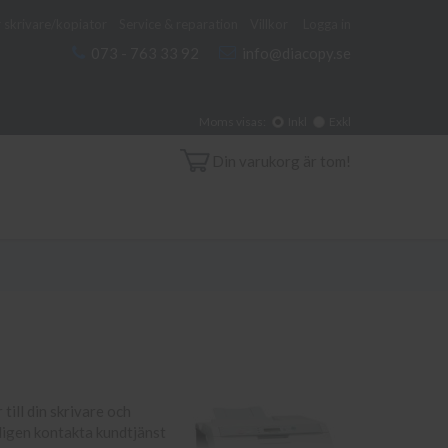
 skrivare/kopiator
Service & reparation
Villkor
Logga in
073 - 763 33 92
info@diacopy.se
Moms visas:
Inkl
Exkl
Din varukorg är tom!
till din skrivare och
nligen kontakta kundtjänst