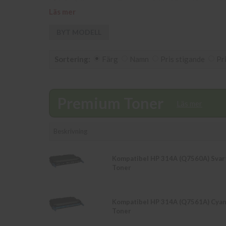
på info@diacopy.se. Om en produkt ej finns i lager vä
Läs mer
skickas samma dag. Du kan även snabbt och enkelt köpa
Kurva. Våra butikspriser är detsamma som webbpriser
BYT MODELL
Sortering:
Färg
Namn
Pris stigande
Pr
Premium Toner
Läs mer
Beskrivning
Kompatibel HP 314A (Q7560A) Svar
Toner
Kompatibel HP 314A (Q7561A) Cya
Toner