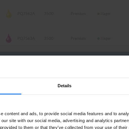
PQ7562A
3500
Premium
I lager
PQ7563A
3500
Premium
I lager
Artikelnr
Sidor
Fabrikat
Leverans
Details
Q7560A
6500
HP
I lager
Privatperson eller företagare?
e content and ads, to provide social media features and to analy
Se våra priser med eller utan moms
Q7561A
3500
HP
I lager
 our site with our social media, advertising and analytics partn
 provided to them or that they’ve collected from your use of their
Vänligen välj privat om du vill se priser inklusive moms eller