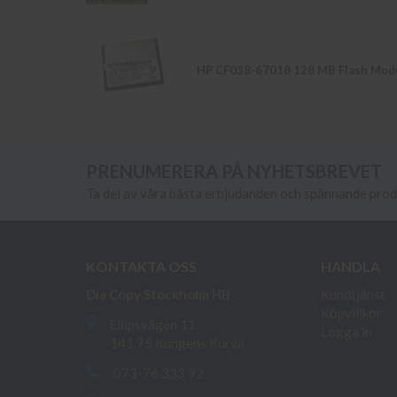
HP CF038-67018 128 MB Flash Mod
PRENUMERERA PÅ NYHETSBREVET
Ta del av våra bästa erbjudanden och spännande pro
KONTAKTA OSS
HANDLA
Dia Copy Stockholm HB
Kundtjänst
Köpvillkor
Ellipsvägen 11
Logga in
141 75 Kungens Kurva
073-76 333 92