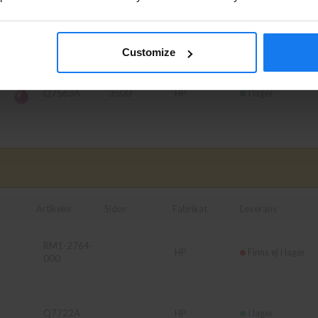
företag för priser exklusive moms.
Q7562A
3500
HP
I lager
PRIVAT
FÖRETAG
Customize
Q7563A
3500
HP
I lager
Artikelnr
Sidor
Fabrikat
Leverans
RM1-2764-
HP
Finns ej i lager
000
Q7722A
HP
I lager