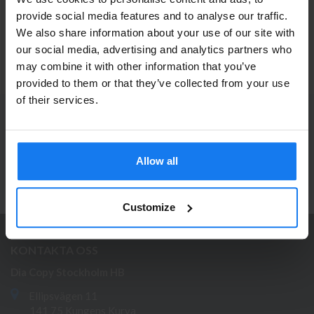
Kompatibel HP 913A (F6T78AE) Magenta
provide social media features and to analyse our traffic.
Bläckpatron
We also share information about your use of our site with
Privatperson eller
539 kr
our social media, advertising and analytics partners who
595 kr
may combine it with other information that you’ve
företagare?
provided to them or that they’ve collected from your use
Se våra priser med eller utan moms
of their services.
PRENUMERERA PÅ NYHETSBREVET
Vänligen välj privat om du vill se priser inklusive moms
Ta del av våra bästa erbjudanden och spännande
eller företag för priser exklusive moms.
produktnyheter!
Allow all
PRIVAT
FÖRETAG
ANMÄL MIG
Customize
KONTAKTA OSS
Dia Copy Stockholm HB
Ellipsvägen 11
141 75 Kungens Kurva