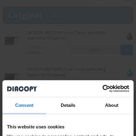
vår butik på Ellipsvägen 11 i Kungens Kurva. Våra butikspriser är
detsamma som webbpriser. Välkommen in!
Original
Läs mer
HP 213Y (W2130Y) Svart Toner Extra Hög
Kapacitet (Original)
3 509 kr
INFO
3 895 kr
HP 213Y (W2131Y) Cyan Toner Extra Hög
Kapacitet (Original)
4 049 kr
INFO
4 499 kr
Consent
Details
About
HP 213Y (W2132Y) Gul Toner Extra Hög Kapacitet
(Original)
4 049 kr
INFO
4 499 kr
This website uses cookies