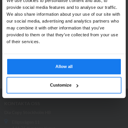
We use cookies to personalise content and ads, to
HP 213Y (W2133Y) Magenta Toner Extra Hög
provide social media features and to analyse our traffic.
Kapacitet (Original)
We also share information about your use of our site with
Privatperson eller
4 049 kr
our social media, advertising and analytics partners who
INFO
4 499 kr
may combine it with other information that you’ve
företagare?
provided to them or that they’ve collected from your use
Se våra priser med eller utan moms
of their services.
PRENUMERERA PÅ NYHETSBREVET
Vänligen välj privat om du vill se priser inklusive moms
eller företag för priser exklusive moms.
Ta del av våra bästa erbjudanden och spännande
produktnyheter!
Allow all
PRIVAT
FÖRETAG
ANMÄL MIG
Customize
KONTAKTA OSS
Dia Copy Stockholm HB
Ellipsvägen 11