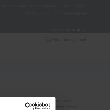
 skrivare/kopiator
Service & reparation
Villkor
Logga in
073 - 763 33 92
info@diacopy.se
Moms visas:
Inkl
Exkl
Din varukorg är tom!
 din skrivare och eventuellt miljö. Om du mot all
iacopy.se. Om en produkt ej finns i lager vänligen