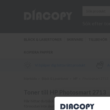
Sök efter to
BLÄCK & LASERTONER
SKRIVARE
TILLBEHÖR
KOPIERA PAPPER
Vi hjälper dig hitta rätt produkt
Al
Startsida
Bläck & Lasertoner
HP
Photosmart 2713
Toner till HP Photosmart 2713
Här hittar du bläck och toner samt tillbehör till din s
förmodan inte skulle hitta din bläckpatron eller tone