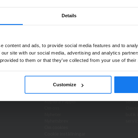
ällningar som görs innan 16.00 skickas samma dag. Du kan även snabbt
gens Kurva. Våra butikspriser är detsamma som webbpriser. Välkomme
Details
Privatperson eller företagare?
e content and ads, to provide social media features and to analy
Se våra priser med eller utan moms
 our site with our social media, advertising and analytics partn
duktnyheter!
 provided to them or that they’ve collected from your use of their
Vänligen välj privat om du vill se priser inklusive moms eller
företag för priser exklusive moms.
INFORMATION
DIA 
PRIVAT
FÖRETAG
Customize
Hyr skrivare/kopiator
Bläck 
Service & reparation
skriva
Kopiera Papper
servic
Om oss
Oavset
Nyheter
butik 
Nyhetsbrev
servic
Om cookies
Cookie inställningar