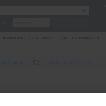
Hyr
ner
KAMPANJER
HYRA SKRIVARE
SERVICE & REPARATION
ltid låga priser
Snabba leveranser (1-2 dagar)
krivare HP Photosmart 2713. Vi har alltid original bläck och toner till
r till din HP Photosmart 2713 vänligen kontakta kundtjänst på info@d