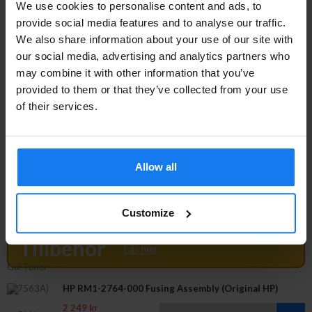
759 kr
We use cookies to personalise content and ads, to
849 kr
provide social media features and to analyse our traffic.
We also share information about your use of our site with
HP 314A (Q7562A) Gul Toner (Original HP)
our social media, advertising and analytics partners who
may combine it with other information that you’ve
759 kr
provided to them or that they’ve collected from your use
849 kr
of their services.
HP 314A (Q7563A) Magenta Toner (Original HP)
Allow all
759 kr
849 kr
Customize
Tillbehör
Läs mer
HP RM1-2764-000 Fusing Assembly (Original HP)
2 249 kr