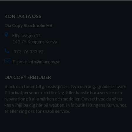
KONTAKTA OSS
Dia Copy Stockholm HB
Ellipsvägen 11
141 75 Kungens Kurva
073-76 333 92
E-post:
info@diacopy.se
DIA COPY ERBJUDER
Bläck och toner till grossistpriser. Nya och begagnade skrivare
till privatpersoner och företag. Eller kanske bara service och
reparation på alla märken och modeller. Oavsett vad du söker
kan vi hjälpa dig här på webben, i vår butik i Kungens Kurva, hos
er eller ring oss för snabb service.