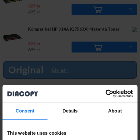
629 kr
695 kr
Kompatibel HP 314A (Q7563A) Magenta Toner
629 kr
695 kr
Original
Läs mer
HP 314A (Q7560A) Svart Toner (Original HP)
849 kr
949 kr
Consent
Details
About
HP 314A (Q7561A) Cyan Toner (Original HP)
This website uses cookies