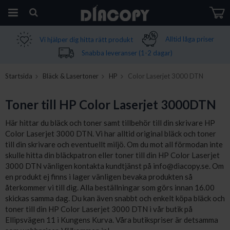
Vi hjälper dig hitta rätt produkt
Alltid låga priser
Produkten har blivit tillagd i varukorgen
Snabba leveranser (1-2 dagar)
Startsida
Bläck & Lasertoner
HP
Color Laserjet 3000 DTN
Toner till HP Color Laserjet 3000DTN
Här hittar du bläck och toner samt tillbehör till din skrivare HP
Color Laserjet 3000 DTN. Vi har alltid original bläck och toner
till din skrivare och eventuellt miljö. Om du mot all förmodan inte
skulle hitta din bläckpatron eller toner till din HP Color Laserjet
3000 DTN vänligen kontakta kundtjänst på info@diacopy.se. Om
en produkt ej finns i lager vänligen bevaka produkten så
återkommer vi till dig. Alla beställningar som görs innan 16.00
skickas samma dag. Du kan även snabbt och enkelt köpa bläck och
toner till din HP Color Laserjet 3000 DTN i vår butik på
Ellipsvägen 11 i Kungens Kurva. Våra butikspriser är detsamma