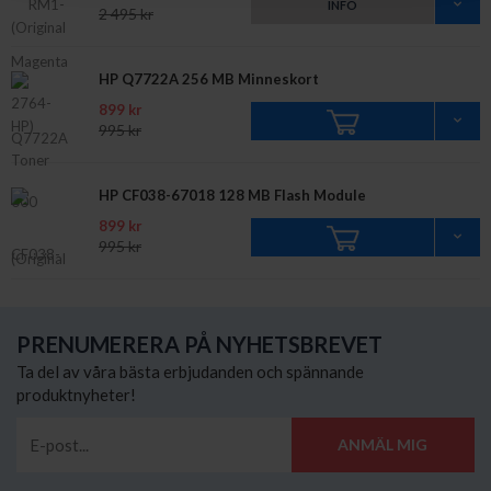
INFO
2 495 kr
HP Q7722A 256 MB Minneskort
899 kr
995 kr
HP CF038-67018 128 MB Flash Module
899 kr
995 kr
PRENUMERERA PÅ NYHETSBREVET
Ta del av våra bästa erbjudanden och spännande
produktnyheter!
ANMÄL MIG