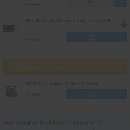
INFO
2 495 kr
HP 508X (CF363X) Magenta Toner (Original HP)
3 419 kr
3 795 kr
Tillbehör
Läs mer
HP J8030A Jetdirect 3000w NFC/Wireless
1 195 kr
PRENUMERERA PÅ NYHETSBREVET