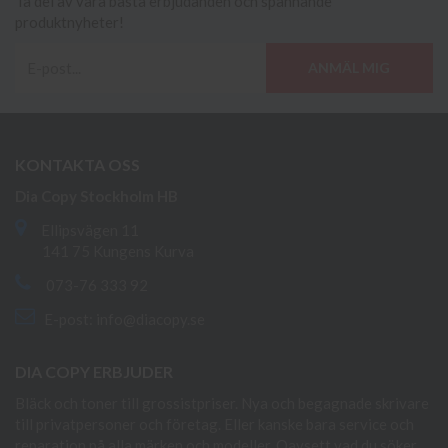
Ta del av våra bästa erbjudanden och spännande
produktnyheter!
ANMÄL MIG
KONTAKTA OSS
Dia Copy Stockholm HB
Ellipsvägen 11
141 75 Kungens Kurva
073-76 333 92
E-post:
info@diacopy.se
DIA COPY ERBJUDER
Bläck och toner till grossistpriser. Nya och begagnade skrivare
till privatpersoner och företag. Eller kanske bara service och
reparation på alla märken och modeller. Oavsett vad du söker