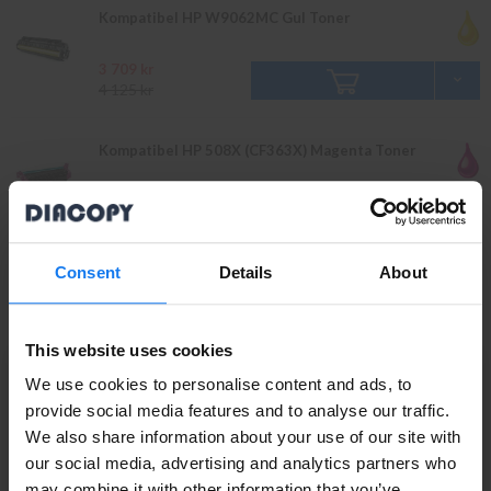
Kompatibel HP W9062MC Gul Toner
3 709 kr
4 125 kr
Kompatibel HP 508X (CF363X) Magenta Toner
1 619 kr
1 795 kr
Consent
Details
About
Kompatibel HP 508A (CF363A) Magenta Toner
1 299 kr
This website uses cookies
1 449 kr
We use cookies to personalise content and ads, to
provide social media features and to analyse our traffic.
Kompatibel HP W9063MC Magenta Toner
We also share information about your use of our site with
Privatperson eller
our social media, advertising and analytics partners who
3 709 kr
4 125 kr
may combine it with other information that you’ve