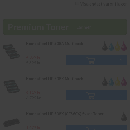
Du kan även snabbt och enkelt köpa bläck och toner till din HP
Visa endast varor i lager
Color LaserJet Managed Flow MFP E 57540 DN i vår butik på
Ellipsvägen 11 i Kungens Kurva. Våra butikspriser är detsamma
som webbpriser. Välkommen in!
Premium Toner
Läs mer
Kompatibel HP 508A Multipack
4 859 kr
5 395 kr
Kompatibel HP 508X Multipack
6 119 kr
6 795 kr
Kompatibel HP 508X (CF360X) Svart Toner
1 479 kr