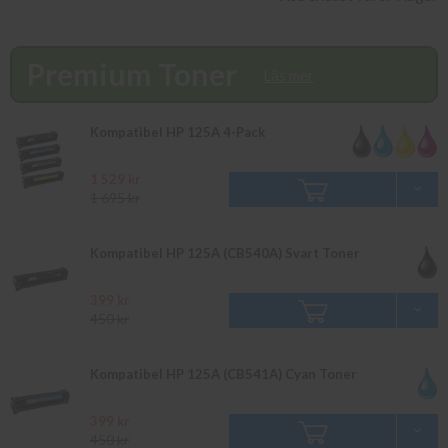
info@diacopy.se. Om en produkt ej
finns i lager vänligen bevaka produkten så återkommer vi till dig.
Alla beställningar som görs innan 16.00 skickas samma dag. Du
Premium Toner
kan även snabbt och enkelt köpa bläck och toner till din HP Color
Läs mer
Laserjet CM 1013 MFP i vår butik på Ellipsvägen 11 i Kungens
Kurva. Våra butikspriser är detsamma som webbpriser.
Kompatibel HP 125A 4-Pack
Välkommen in!
1 529 kr
1 695 kr
Kompatibel HP 125A (CB540A) Svart Toner
399 kr
450 kr
Kompatibel HP 125A (CB541A) Cyan Toner
399 kr
450 kr