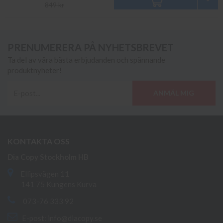
849 kr
PRENUMERERA PÅ NYHETSBREVET
Ta del av våra bästa erbjudanden och spännande
produktnyheter!
ANMÄL MIG
KONTAKTA OSS
Dia Copy Stockholm HB
Ellipsvägen 11
141 75 Kungens Kurva
073-76 333 92
E-post:
info@diacopy.se