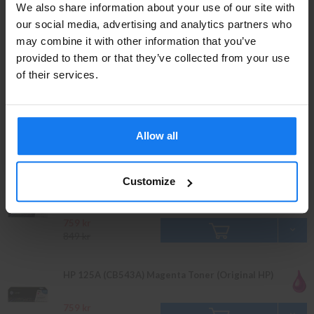
We also share information about your use of our site with
Privatperson eller
HP 125A (CB540A) Svart Toner (Original HP)
our social media, advertising and analytics partners who
may combine it with other information that you’ve
företagare?
849 kr
provided to them or that they’ve collected from your use
949 kr
Se våra priser med eller utan moms
of their services.
Vänligen välj privat om du vill se priser inklusive moms
HP 125A (CB541A) Cyan Toner (Original HP)
eller företag för priser exklusive moms.
Allow all
PRIVAT
FÖRETAG
759 kr
849 kr
Customize
HP 125A (CB542A) Gul Toner (Original HP)
759 kr
849 kr
HP 125A (CB543A) Magenta Toner (Original HP)
759 kr