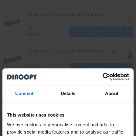
Kompatibel HP 125A (CB542A) Gul Toner
399 kr
450 kr
Kompatibel HP 125A (CB543A) Magenta Toner
399 kr
450 kr
Kompatibel HP 125A 2-Pack Svart Toner
Consent
Details
About
759 kr
849 kr
This website uses cookies
Original
We use cookies to personalise content and ads, to
Läs mer
provide social media features and to analyse our traffic.