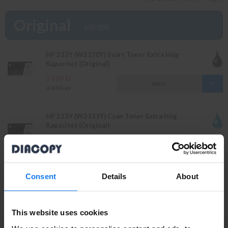
vår butik på Ellipsvägen 11 i Kungens Kurva. Våra butikspriser är
detsamma som webbpriser. Välkommen in!
Original
Läs mer
HP 213Y (W2130Y) Svart Toner Extra Hög
Kapacitet (Original)
3 509 kr
INFO
3 895 kr
HP 213Y (W2131Y) Cyan Toner Extra Hög
Kapacitet (Original)
4 049 kr
INFO
4 499 kr
Consent
Details
About
HP 213Y (W2132Y) Gul Toner Extra Hög Kapacitet
(Original)
4 049 kr
INFO
4 499 kr
This website uses cookies