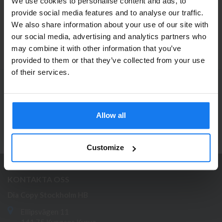
We use cookies to personalise content and ads, to
HP 213Y (W2133Y) Magenta Toner Extra Hög
provide social media features and to analyse our traffic.
Kapacitet (Original)
We also share information about your use of our site with
Privatperson eller
4 049 kr
our social media, advertising and analytics partners who
INFO
4 499 kr
may combine it with other information that you’ve
företagare?
provided to them or that they’ve collected from your use
Se våra priser med eller utan moms
of their services.
PRENUMERERA PÅ NYHETSBREVET
Vänligen välj privat om du vill se priser inklusive moms
eller företag för priser exklusive moms.
Ta del av våra bästa erbjudanden och spännande
produktnyheter!
Allow all
PRIVAT
FÖRETAG
ANMÄL MIG
Customize
KONTAKTA OSS
Dia Copy Stockholm HB
Ellipsvägen 11