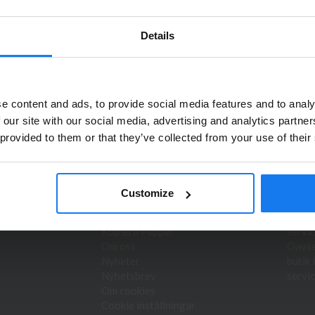
s innan 16.00 skickas samma dag. Du kan även snabbt och enkelt köpa b
r detsamma som webbpriser. Välkommen in!
Details
Privatperson eller företagare?
e content and ads, to provide social media features and to analy
Se våra priser med eller utan moms
 our site with our social media, advertising and analytics partn
duktnyheter!
 provided to them or that they’ve collected from your use of their
Vänligen välj privat om du vill se priser inklusive moms eller
företag för priser exklusive moms.
INFORMATION
DIA 
PRIVAT
FÖRETAG
Customize
Hyr skrivare/kopiator
Bläck 
Service & reparation
skriva
Kopiera Papper
servic
Om oss
Oavset
Nyheter
butik 
Nyhetsbrev
servic
Om cookies
Cookie inställningar