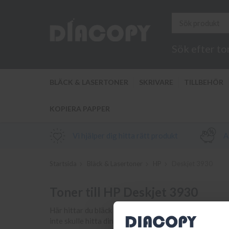
Sök efter to
BLÄCK & LASERTONER
SKRIVARE
TILLBEHÖR
KOPIERA PAPPER
Vi hjälper dig hitta rätt produkt
Al
Startsida
Bläck & Lasertoner
HP
Deskjet 3930
Toner till HP Deskjet 3930
Här hittar du bläck och toner samt tillbehör till din s
inte skulle hitta din bläckpatron eller toner till di