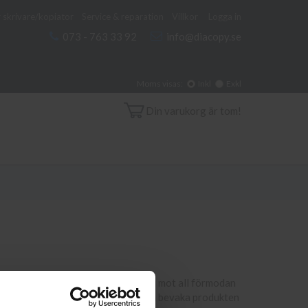
 skrivare/kopiator
Service & reparation
Villkor
Logga in
073 - 763 33 92
info@diacopy.se
Moms visas:
Inkl
Exkl
Din varukorg är tom!
n skrivare och eventuellt miljö. Om du mot all förmodan
 en produkt ej finns i lager vänligen bevaka produkten