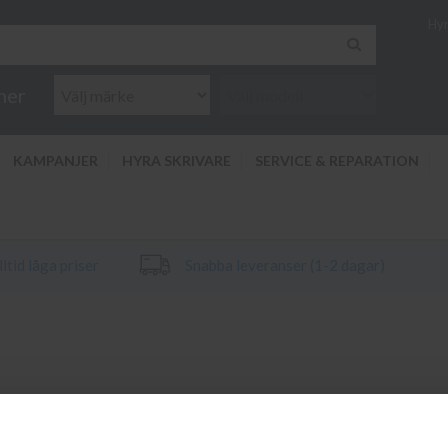
Hyr
ner
KAMPANJER
HYRA SKRIVARE
SERVICE & REPARATION
ltid låga priser
Snabba leveranser (1-2 dagar)
krivare HP Deskjet 3930. Vi har alltid original bläck och toner till di
n HP Deskjet 3930 vänligen kontakta kundtjänst på info@diacopy.se. Om