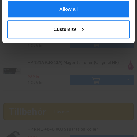
989 kr
INFO
1 095 kr
Allow all
PRIVAT
FÖRETAG
HP 131A (CF212A) Gul Toner (Original HP)
Customize
989 kr
1 095 kr
HP 131A (CF213A) Magenta Toner (Original HP)
989 kr
1 095 kr
Tillbehör
Läs mer
HP RM1-4840-000 Separation Roller