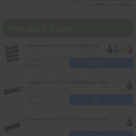
251 NW vänligen kontakta
Visa endast varor i lager
kundtjänst på info@diacopy.se. Om
en produkt ej finns i lager vänligen bevaka produkten så
återkommer vi till dig. Alla beställningar som görs innan 16.00
Premium Toner
skickas samma dag. Du kan även snabbt och enkelt köpa bläck och
Läs mer
toner till din HP Laserjet Pro 200 Color M 251 NW i vår butik på
Ellipsvägen 11 i Kungens Kurva. Våra butikspriser är detsamma
Kompatibel HP 131A/131X Multipack
som webbpriser. Välkommen in!
2 249 kr
2 495 kr
Kompatibel HP 131A (CF210A) Svart Toner
449 kr
495 kr
Kompatibel HP 131X (CF210X) Svart Toner
579 kr