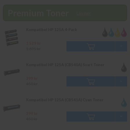
finns i lager vänligen bevaka produkten så återkommer vi till dig.
Alla beställningar som görs innan 16.00 skickas samma dag. Du
Premium Toner
kan även snabbt och enkelt köpa bläck och toner till din HP Color
Läs mer
Laserjet CP 1514 N i vår butik på Ellipsvägen 11 i Kungens
Kurva. Våra butikspriser är detsamma som webbpriser.
Kompatibel HP 125A 4-Pack
Välkommen in!
1 529 kr
1 695 kr
Kompatibel HP 125A (CB540A) Svart Toner
399 kr
450 kr
Kompatibel HP 125A (CB541A) Cyan Toner
399 kr
450 kr