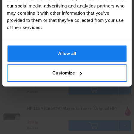
Privatperson eller
our social media, advertising and analytics partners who
may combine it with other information that you’ve
företagare?
849 kr
949 kr
provided to them or that they’ve collected from your use
Se våra priser med eller utan moms
of their services.
HP 125A (CB541A) Cyan Toner (Original HP)
Vänligen välj privat om du vill se priser inklusive moms
eller företag för priser exklusive moms.
759 kr
Allow all
PRIVAT
FÖRETAG
849 kr
HP 125A (CB542A) Gul Toner (Original HP)
Customize
759 kr
849 kr
HP 125A (CB543A) Magenta Toner (Original HP)
759 kr
849 kr