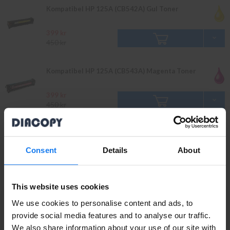
Kompatibel HP 125A (CB542A) Gul Toner
399 kr
450 kr
Kompatibel HP 125A (CB543A) Magenta Toner
399 kr
450 kr
Kompatibel HP 125A 2-Pack Svart Toner
Consent
Details
About
759 kr
849 kr
This website uses cookies
Original
Läs mer
We use cookies to personalise content and ads, to
provide social media features and to analyse our traffic.
We also share information about your use of our site with
HP 125A (CB540A) Svart Toner (Original HP)