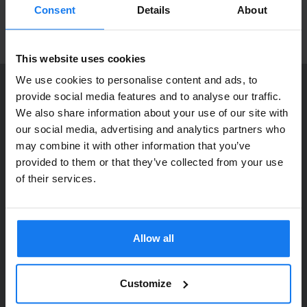
som webbpriser. Välkommen in!
produktnyheter!
Consent
Details
About
ANMÄL MIG
This website uses cookies
We use cookies to personalise content and ads, to
provide social media features and to analyse our traffic.
KONTAKTA OSS
We also share information about your use of our site with
Dia Copy Stockholm HB
Privatperson eller
our social media, advertising and analytics partners who
Ellipsvägen 11
may combine it with other information that you’ve
företagare?
141 75 Kungens Kurva
provided to them or that they’ve collected from your use
Se våra priser med eller utan moms
of their services.
073-76 333 92
Vänligen välj privat om du vill se priser inklusive moms
E-post:
info@diacopy.se
eller företag för priser exklusive moms.
Allow all
DIA COPY ERBJUDER
PRIVAT
FÖRETAG
Bläck och toner till grossistpriser. Nya och begagnade skrivare
till privatpersoner och företag. Eller kanske bara service och
Customize
reparation på alla märken och modeller. Oavsett vad du söker
kan vi hjälpa dig här på webben, i vår butik i Kungens Kurva, hos