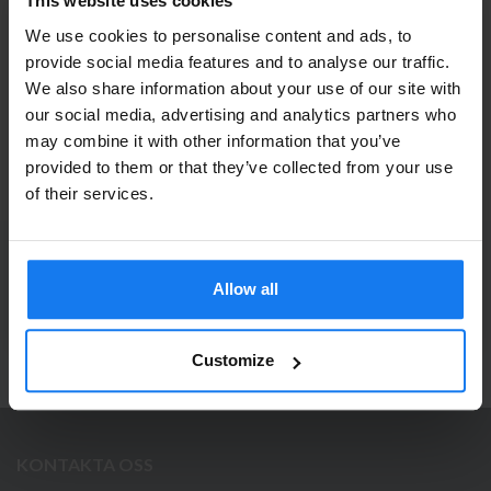
This website uses cookies
Original
Läs mer
We use cookies to personalise content and ads, to
provide social media features and to analyse our traffic.
We also share information about your use of our site with
HP 12A (Q2612A) Svart Toner (Original HP)
Privatperson eller
our social media, advertising and analytics partners who
may combine it with other information that you’ve
företagare?
839 kr
929 kr
provided to them or that they’ve collected from your use
Se våra priser med eller utan moms
of their services.
Vänligen välj privat om du vill se priser inklusive moms
eller företag för priser exklusive moms.
PRENUMERERA PÅ NYHETSBREVET
Ta del av våra bästa erbjudanden och spännande
Allow all
PRIVAT
FÖRETAG
produktnyheter!
ANMÄL MIG
Customize
KONTAKTA OSS