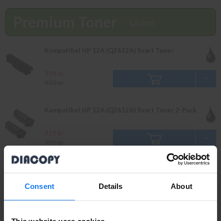
skickas samma dag. Du kan även snabbt och enkelt köpa bläck och
toner till din HP Laserjet 1018 i vår butik på Ellipsvägen 11 i
Premium Toner
Kungens Kurva. Våra butikspriser är detsamma som webbpriser.
Läs mer
Välkommen in!
Kompatibel HP 12A (Q2612A) Svart Toner
399 kr
450 kr
Kompatibel HP 12A (Q2612A) Svart Toner 2-Pack
719 kr
795 kr
Kompatibel HP 12X (Q2612X) Svart Toner
Consent
Details
About
539 kr
599 kr