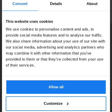
Välkommen in!
produktnyheter!
Consent
Details
About
ANMÄL MIG
This website uses cookies
We use cookies to personalise content and ads, to
provide social media features and to analyse our traffic.
KONTAKTA OSS
We also share information about your use of our site with
Dia Copy Stockholm HB
Privatperson eller
our social media, advertising and analytics partners who
Ellipsvägen 11
may combine it with other information that you’ve
företagare?
141 75 Kungens Kurva
provided to them or that they’ve collected from your use
Se våra priser med eller utan moms
of their services.
073-76 333 92
Vänligen välj privat om du vill se priser inklusive moms
E-post:
info@diacopy.se
eller företag för priser exklusive moms.
Allow all
DIA COPY ERBJUDER
PRIVAT
FÖRETAG
Bläck och toner till grossistpriser. Nya och begagnade skrivare
till privatpersoner och företag. Eller kanske bara service och
Customize
reparation på alla märken och modeller. Oavsett vad du söker
kan vi hjälpa dig här på webben, i vår butik i Kungens Kurva, hos