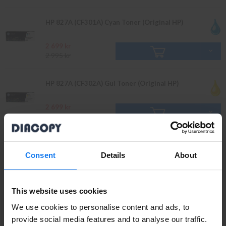
HP 827A (CF301A) Cyan Toner (Original HP)
2 699 kr
2 995 kr
HP 827A (CF302A) Gul Toner (Original HP)
2 699 kr
2 995 kr
HP 827A (CF303A) Magenta Toner (Original HP)
Consent
Details
About
2 699 kr
2 995 kr
This website uses cookies
We use cookies to personalise content and ads, to
provide social media features and to analyse our traffic.
Tillbehör
Läs mer