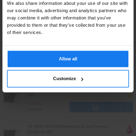
We also share information about your use of our site with
Privatperson eller
our social media, advertising and analytics partners who
HP 828A (CF358A) Svart Drum/Trumma (Original
may combine it with other information that you’ve
företagare?
HP)
provided to them or that they’ve collected from your use
Se våra priser med eller utan moms
of their services.
1 549 kr
Vänligen välj privat om du vill se priser inklusive moms
eller företag för priser exklusive moms.
HP 828A (CF359A) Cyan Drum/Trumma (Original
HP)
Allow all
PRIVAT
FÖRETAG
3 459 kr
3 849 kr
Customize
HP 828A (CF364A) Gul Drum/Trumma (Original
HP)
3 459 kr
3 849 kr
HP 828A (CF365A) Magenta Drum/Trumma
(Original HP)