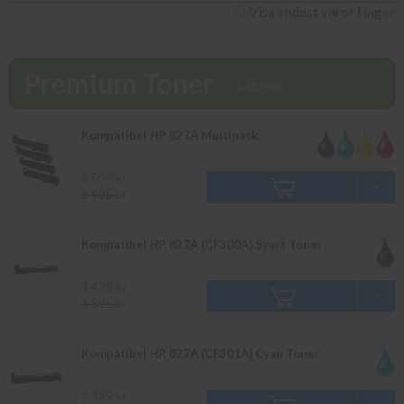
kundtjänst på info@diacopy.se. Om en produkt ej finns i lager
Visa endast varor i lager
vänligen bevaka produkten så återkommer vi till dig. Alla
beställningar som görs innan 16.00 skickas samma dag. Du kan
även snabbt och enkelt köpa bläck och toner till din HP Color
Premium Toner
LaserJet Enterprise Flow M 880 i vår butik på Ellipsvägen 11 i
Läs mer
Kungens Kurva. Våra butikspriser är detsamma som webbpriser.
Välkommen in!
Kompatibel HP 827A Multipack
8 099 kr
8 995 kr
Kompatibel HP 827A (CF300A) Svart Toner
1 439 kr
1 595 kr
Kompatibel HP 827A (CF301A) Cyan Toner
2 429 kr