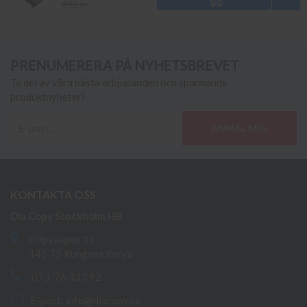
695 kr
PRENUMERERA PÅ NYHETSBREVET
Ta del av våra bästa erbjudanden och spännande
produktnyheter!
ANMÄL MIG
KONTAKTA OSS
Dia Copy Stockholm HB
Ellipsvägen 11
141 75 Kungens Kurva
073-76 333 92
E-post:
info@diacopy.se