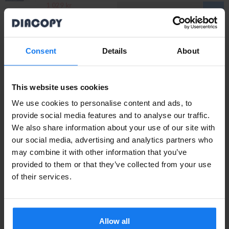
1 029 kr
INFO
1 149 kr
HP 94A (CF294A) Svart Toner (Original)
Consent
Details
About
629 kr
695 kr
This website uses cookies
We use cookies to personalise content and ads, to
provide social media features and to analyse our traffic.
Tillbehör
Läs mer
We also share information about your use of our site with
Privatperson eller
our social media, advertising and analytics partners who
may combine it with other information that you’ve
företagare?
Kompatibel HP 32A (CF232A) Svart Trumma
provided to them or that they’ve collected from your use
Se våra priser med eller utan moms
of their services.
579 kr
649 kr
Vänligen välj privat om du vill se priser inklusive moms
eller företag för priser exklusive moms.
HP 32A (CF232A) Svart Trumma (Original HP)
Allow all
PRIVAT
FÖRETAG