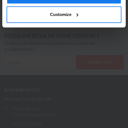
1 259 kr
1 395 kr
Customize
PRENUMERERA PÅ NYHETSBREVET
Ta del av våra bästa erbjudanden och spännande
produktnyheter!
ANMÄL MIG
KONTAKTA OSS
Dia Copy Stockholm HB
Ellipsvägen 11
141 75 Kungens Kurva
073-76 333 92