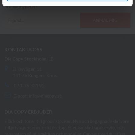
Ta del av våra bästa erbjudanden och spännande
produktnyheter!
ANMÄL MIG
KONTAKTA OSS
Dia Copy Stockholm HB
Ellipsvägen 11
141 75 Kungens Kurva
073-76 333 92
E-post:
info@diacopy.se
DIA COPY ERBJUDER
Bläck och toner till grossistpriser. Nya och begagnade skrivare
till privatpersoner och företag. Eller kanske bara service och
reparation på alla märken och modeller. Oavsett vad du söker