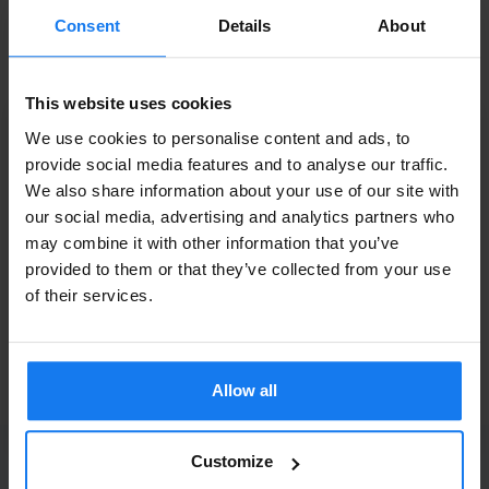
Tillbehör
Läs mer
Consent
Details
About
HP C9153A Fuser/Fixeringssats (Original)
This website uses cookies
4 229 kr
INFO
4 695 kr
We use cookies to personalise content and ads, to
provide social media features and to analyse our traffic.
We also share information about your use of our site with
HP C8091A Häftklammermagasin (Original)
Privatperson eller
our social media, advertising and analytics partners who
669 kr
may combine it with other information that you’ve
företagare?
749 kr
provided to them or that they’ve collected from your use
Se våra priser med eller utan moms
of their services.
HP C8532A Duplex (Begagnad)
Vänligen välj privat om du vill se priser inklusive moms
1 119 kr
eller företag för priser exklusive moms.
1 249 kr
Allow all
PRIVAT
FÖRETAG
PRENUMERERA PÅ NYHETSBREVET
Customize