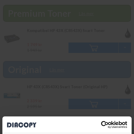
innan 16.00 skickas samma dag. Du kan även snabbt och enkelt
köpa bläck och toner till din HP Laserjet M 9040 DN i vår butik
Premium Toner
på Ellipsvägen 11 i Kungens Kurva. Våra butikspriser är
Läs mer
detsamma som webbpriser. Välkommen in!
Kompatibel HP 43X (C8543X) Svart Toner
1 749 kr
1 949 kr
Original
Läs mer
HP 43X (C8543X) Svart Toner (Original HP)
2 339 kr
2 595 kr