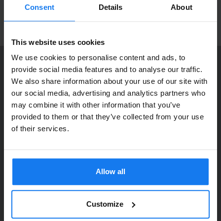
återkommer vi till dig. Alla beställningar som görs innan 16.00
produktnyheter!
Consent
Details
About
skickas samma dag. Du kan även snabbt och enkelt köpa bläck och
toner till din HP Laserjet 5 SE i vår butik på Ellipsvägen 11 i
ANMÄL MIG
Kungens Kurva. Våra butikspriser är detsamma som webbpriser.
Välkommen in!
This website uses cookies
We use cookies to personalise content and ads, to
provide social media features and to analyse our traffic.
KONTAKTA OSS
We also share information about your use of our site with
Dia Copy Stockholm HB
Privatperson eller
our social media, advertising and analytics partners who
Ellipsvägen 11
may combine it with other information that you’ve
företagare?
141 75 Kungens Kurva
provided to them or that they’ve collected from your use
Se våra priser med eller utan moms
of their services.
073-76 333 92
Vänligen välj privat om du vill se priser inklusive moms
E-post:
info@diacopy.se
eller företag för priser exklusive moms.
Allow all
DIA COPY ERBJUDER
PRIVAT
FÖRETAG
Bläck och toner till grossistpriser. Nya och begagnade skrivare
till privatpersoner och företag. Eller kanske bara service och
Customize
reparation på alla märken och modeller. Oavsett vad du söker
kan vi hjälpa dig här på webben, i vår butik i Kungens Kurva, hos