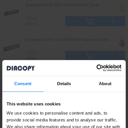
Kompatibel HP 125A (CB542A) Gul Toner
399 kr
450 kr
Kompatibel HP 125A (CB543A) Magenta Toner
399 kr
450 kr
Kompatibel HP 125A 2-Pack Svart Toner
Consent
Details
About
759 kr
849 kr
This website uses cookies
Original
Läs mer
We use cookies to personalise content and ads, to
provide social media features and to analyse our traffic.
We also share information about your use of our site with
HP 125A (CB540A) Svart Toner (Original HP)