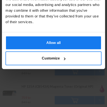
Privatperson eller
our social media, advertising and analytics partners who
may combine it with other information that you’ve
företagare?
849 kr
949 kr
provided to them or that they’ve collected from your use
Se våra priser med eller utan moms
of their services.
HP 125A (CB541A) Cyan Toner (Original HP)
Vänligen välj privat om du vill se priser inklusive moms
eller företag för priser exklusive moms.
759 kr
Allow all
PRIVAT
FÖRETAG
849 kr
HP 125A (CB542A) Gul Toner (Original HP)
Customize
759 kr
849 kr
HP 125A (CB543A) Magenta Toner (Original HP)
759 kr
849 kr