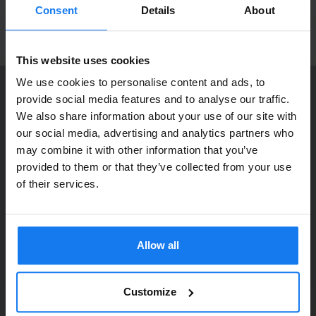
produktnyheter!
Consent
Details
About
ANMÄL MIG
This website uses cookies
We use cookies to personalise content and ads, to
provide social media features and to analyse our traffic.
KONTAKTA OSS
We also share information about your use of our site with
Dia Copy Stockholm HB
Privatperson eller
our social media, advertising and analytics partners who
Ellipsvägen 11
may combine it with other information that you’ve
företagare?
141 75 Kungens Kurva
provided to them or that they’ve collected from your use
Se våra priser med eller utan moms
of their services.
073-76 333 92
Vänligen välj privat om du vill se priser inklusive moms
E-post:
info@diacopy.se
eller företag för priser exklusive moms.
Allow all
DIA COPY ERBJUDER
PRIVAT
FÖRETAG
Bläck och toner till grossistpriser. Nya och begagnade skrivare
till privatpersoner och företag. Eller kanske bara service och
Customize
reparation på alla märken och modeller. Oavsett vad du söker
kan vi hjälpa dig här på webben, i vår butik i Kungens Kurva, hos