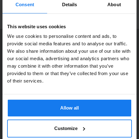
produktnyheter!
Consent
Details
About
ANMÄL MIG
This website uses cookies
We use cookies to personalise content and ads, to
provide social media features and to analyse our traffic.
KONTAKTA OSS
We also share information about your use of our site with
Dia Copy Stockholm HB
Privatperson eller
our social media, advertising and analytics partners who
Ellipsvägen 11
may combine it with other information that you’ve
företagare?
141 75 Kungens Kurva
provided to them or that they’ve collected from your use
Se våra priser med eller utan moms
of their services.
073-76 333 92
Vänligen välj privat om du vill se priser inklusive moms
E-post:
info@diacopy.se
eller företag för priser exklusive moms.
Allow all
DIA COPY ERBJUDER
PRIVAT
FÖRETAG
Bläck och toner till grossistpriser. Nya och begagnade skrivare
till privatpersoner och företag. Eller kanske bara service och
Customize
reparation på alla märken och modeller. Oavsett vad du söker
kan vi hjälpa dig här på webben, i vår butik i Kungens Kurva, hos