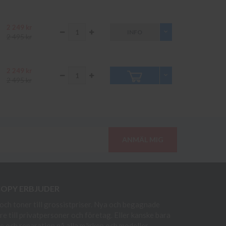
2 249 kr
INFO
2 495 kr
2 249 kr
2 495 kr
ANMÄL MIG
COPY ERBJUDER
och toner till grossistpriser. Nya och begagnade
re till privatpersoner och företag. Eller kanske bara
e och reparation på alla märken och modeller.