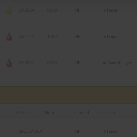
Q7582A
6000
HP
I lager
Q6473A
4000
HP
I lager
Q7583A
6000
HP
Finns ej i lager
Artikelnr
Sidor
Fabrikat
Leverans
BEGQ5985A
HP
I lager