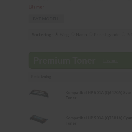
på info@diacopy.se. Om en produkt ej finns i lager vä
Läs mer
skickas samma dag. Du kan även snabbt och enkelt köpa
Kurva. Våra butikspriser är detsamma som webbpriser
BYT MODELL
Sortering:
Färg
Namn
Pris stigande
Pr
Premium Toner
Läs mer
Beskrivning
Kompatibel HP 501A (Q6470A) Svar
Toner
Kompatibel HP 503A (Q7581A) Cya
Toner