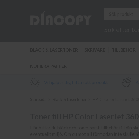
Sök efter to
BLÄCK & LASERTONER
SKRIVARE
TILLBEHÖR
KOPIERA PAPPER
Vi hjälper dig hitta rätt produkt
Al
Startsida
Bläck & Lasertoner
HP
Color Laserjet 360
Toner till HP Color LaserJet 36
Här hittar du bläck och toner samt tillbehör till din sk
eventuellt miljö. Om du mot all förmodan inte skulle h