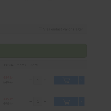
 som görs innan 16.00
lipsvägen 11 i Kungens
Visa endast varor i lager
Pris inkl. moms
Antal
489 kr
549 kr
449 kr
495 kr