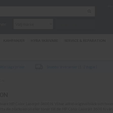
Hyr
ner
KAMPANJER
HYRA SKRIVARE
SERVICE & REPARATION
ltid låga priser
Snabba leveranser (1-2 dagar)
0 N
00N
rivare HP Color Laserjet 3600 N. Vi har alltid original bläck och toner 
itta din bläckpatron eller toner till din HP Color Laserjet 3600 N vä