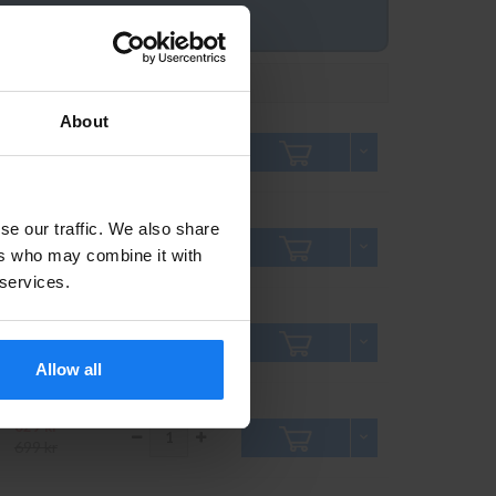
Pris inkl. moms
Antal
About
939 kr
1 049 kr
se our traffic. We also share
629 kr
ers who may combine it with
699 kr
 services.
749 kr
830 kr
Allow all
629 kr
699 kr