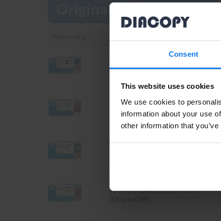
Original
Läs mer
Beskrivning
Consent
HP 501A (Q6470A) Svart Toner
(Original HP)
This website uses cookies
We use cookies to personalis
HP 502A (Q6471A) Cyan Toner
information about your use of
(Original HP)
other information that you’ve
HP 503A (Q7581A) Cyan Toner
(Original HP)
HP 502A (Q6472A) Gul Toner
(Original HP)