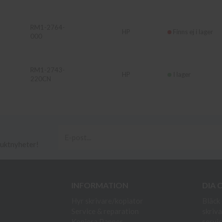
RM1-2764-
HP
Finns ej i lager
000
RM1-2743-
HP
I lager
220CN
duktnyheter!
INFORMATION
DIA 
Hyr skrivare/kopiator
Bläck 
Service & reparation
skriva
Kopiera Papper
servic