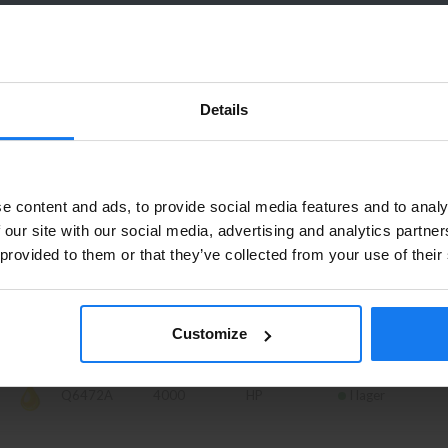
Artikelnr
Sidor
Fabrikat
Leverans
Details
Q6470A
6000
HP
I lager
Privatperson eller företagare?
e content and ads, to provide social media features and to analy
Q6471A
Se våra priser med eller utan moms
4000
HP
I lager
 our site with our social media, advertising and analytics partn
 provided to them or that they’ve collected from your use of their
Vänligen välj privat om du vill se priser inklusive moms eller
företag för priser exklusive moms.
Q7581A
6000
HP
I lager
PRIVAT
FÖRETAG
Customize
Q6472A
4000
HP
I lager