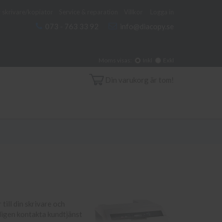
 skrivare/kopiator
Service & reparation
Villkor
Logga in
073 - 763 33 92
info@diacopy.se
Moms visas:
Inkl
Exkl
Din varukorg är tom!
till din skrivare och
nligen kontakta kundtjänst