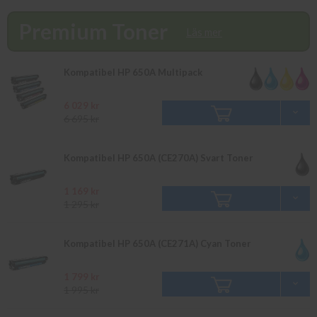
finns i lager vänligen bevaka produkten så återkommer vi till dig.
Alla beställningar som görs innan 16.00 skickas samma dag. Du
Premium Toner
kan även snabbt och enkelt köpa bläck och toner till din HP Color
Läs mer
Laserjet CP 5520 i vår butik på Ellipsvägen 11 i Kungens Kurva.
Våra butikspriser är detsamma som webbpriser. Välkommen in!
Kompatibel HP 650A Multipack
6 029 kr
6 695 kr
Kompatibel HP 650A (CE270A) Svart Toner
1 169 kr
1 295 kr
Kompatibel HP 650A (CE271A) Cyan Toner
1 799 kr
1 995 kr