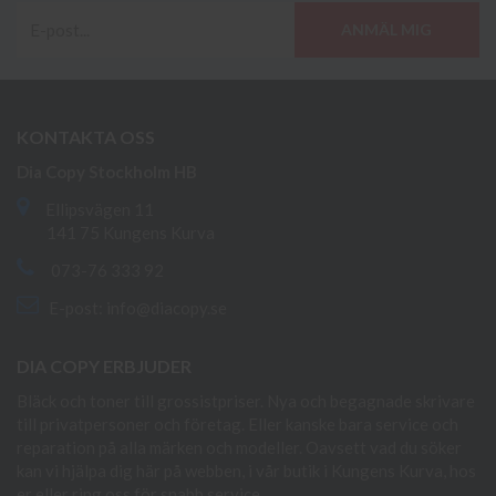
ANMÄL MIG
KONTAKTA OSS
Dia Copy Stockholm HB
Ellipsvägen 11
141 75 Kungens Kurva
073-76 333 92
E-post:
info@diacopy.se
DIA COPY ERBJUDER
Bläck och toner till grossistpriser. Nya och begagnade skrivare
till privatpersoner och företag. Eller kanske bara service och
reparation på alla märken och modeller. Oavsett vad du söker
kan vi hjälpa dig här på webben, i vår butik i Kungens Kurva, hos
er eller ring oss för snabb service.