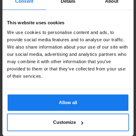
Consent
Details
About
2 699 kr
2 995 kr
This website uses cookies
We use cookies to personalise content and ads, to
HP 650A (CE272A) Gul Toner (Original HP)
provide social media features and to analyse our traffic.
We also share information about your use of our site with
Privatperson eller
2 469 kr
our social media, advertising and analytics partners who
2 749 kr
may combine it with other information that you’ve
företagare?
provided to them or that they’ve collected from your use
HP 650A (CE273A) Magenta Toner (Original HP)
Se våra priser med eller utan moms
of their services.
Vänligen välj privat om du vill se priser inklusive moms
2 699 kr
eller företag för priser exklusive moms.
2 995 kr
Allow all
PRIVAT
FÖRETAG
Tillbehör
Läs mer
Customize