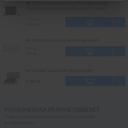
HP CE725A Arkmatare 3 x 500 ark (Begagnad)
Till HP Color LaserJet CP5525 och M750 serien
3 599 kr
3 995 kr
HP CE980A Collection Unit (Original HP)
359 kr
395 kr
HP CE516A Transfer Kit (Original HP)
4 395 kr
PRENUMERERA PÅ NYHETSBREVET
Ta del av våra bästa erbjudanden och spännande
produktnyheter!