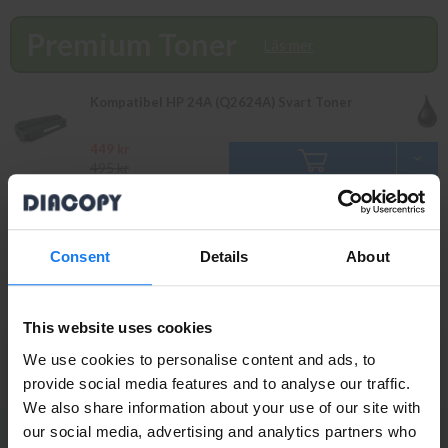
beställningar som görs innan 16.00 skickas samma dag. Du kan
även snabbt och enkelt köpa bläck och toner till din HP Laserjet
Premium Toner
1150 i vår butik på Ellipsvägen 11 i Kungens Kurva. Våra
Läs mer
butikspriser är detsamma som webbpriser. Välkommen in!
Kompatibel HP 24A (Q2624A) Svart Toner
449 kr
495 kr
Original
Läs mer
Consent
Details
About
HP 24A (Q2624A) Svart Toner (Original HP)
This website uses cookies
489 kr
INFO
539 kr
We use cookies to personalise content and ads, to
provide social media features and to analyse our traffic.
We also share information about your use of our site with
Privatperson eller
our social media, advertising and analytics partners who
PRENUMERERA PÅ NYHETSBREVET