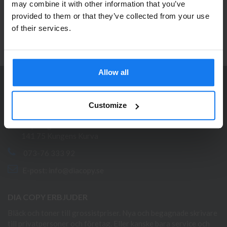
may combine it with other information that you’ve
företagare?
Ta del av våra bästa erbjudanden och spännande
provided to them or that they’ve collected from your use
produktnyheter!
Se våra priser med eller utan moms
of their services.
ANMÄL MIG
Vänligen välj privat om du vill se priser inklusive moms
eller företag för priser exklusive moms.
Allow all
PRIVAT
FÖRETAG
KONTAKTA OSS
Customize
Dia Copy Stockholm HB
Ellipsvägen 11
141 75 Kungens Kurva
073-76 333 92
E-post:
info@diacopy.se
DIA COPY ERBJUDER
Bläck och toner till grossistpriser. Nya och begagnade skrivare
till privatpersoner och företag. Eller kanske bara service och