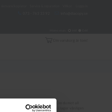
 skrivare/kopiator
Service & reparation
Villkor
Logga in
073 - 763 33 92
info@diacopy.se
Moms visas:
Inkl
Exkl
Din varukorg är tom!
ll din skrivare och eventuellt miljö. Om du mot all
@diacopy.se. Om en produkt ej finns i lager vänligen