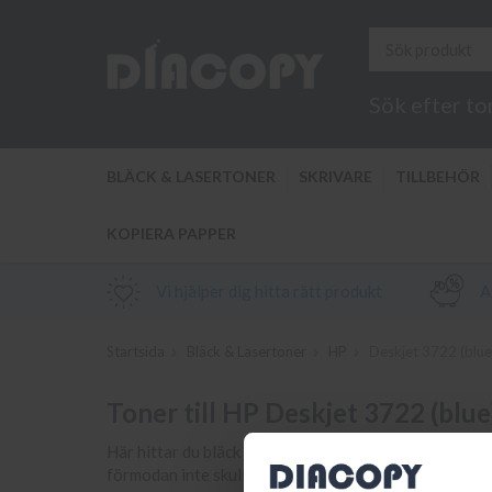
Sök efter to
BLÄCK & LASERTONER
SKRIVARE
TILLBEHÖR
KOPIERA PAPPER
Vi hjälper dig hitta rätt produkt
Al
Startsida
Bläck & Lasertoner
HP
Deskjet 3722 (blue
Toner till HP Deskjet 3722 (blue
Här hittar du bläck och toner samt tillbehör till din sk
förmodan inte skulle hitta din bläckpatron eller toner