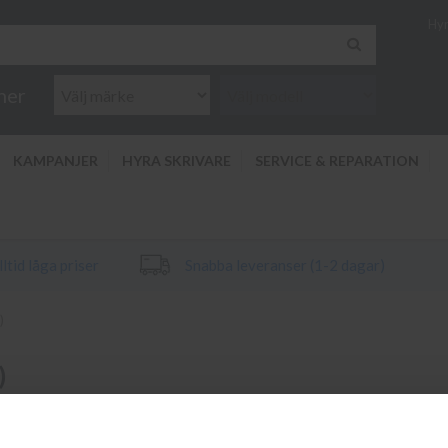
Hyr
ner
KAMPANJER
HYRA SKRIVARE
SERVICE & REPARATION
ltid låga priser
Snabba leveranser (1-2 dagar)
)
)
rivare HP Deskjet 3722 (blue). Vi har alltid original bläck och toner ti
 till din HP Deskjet 3722 (blue) vänligen kontakta kundtjänst på info