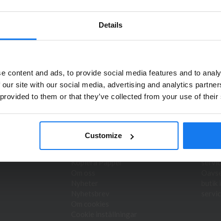
ällningar som görs innan 16.00 skickas samma dag. Du kan även snabbt
Kurva. Våra butikspriser är detsamma som webbpriser. Välkommen in!
Details
Privatperson eller företagare?
e content and ads, to provide social media features and to analy
Se våra priser med eller utan moms
 our site with our social media, advertising and analytics partn
duktnyheter!
 provided to them or that they’ve collected from your use of their
Vänligen välj privat om du vill se priser inklusive moms eller
företag för priser exklusive moms.
INFORMATION
DIA 
PRIVAT
FÖRETAG
Customize
Hyr skrivare/kopiator
Bläck 
Service & reparation
skriva
Kopiera Papper
servic
Om oss
Oavset
Nyheter
butik 
Nyhetsbrev
servic
Om cookies
Cookie inställningar