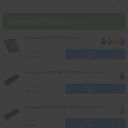
ej finns i lager vänligen bevaka produkten så återkommer vi till
dig. Alla beställningar som görs innan 16.00 skickas samma dag.
Du kan även snabbt och enkelt köpa bläck och toner till din HP
Premium Toner
Color Laserjet CM 2320 DN i vår butik på Ellipsvägen 11 i
Läs mer
Kungens Kurva. Våra butikspriser är detsamma som webbpriser.
Välkommen in!
Kompatibel HP 304A Multipack
2 019 kr
2 250 kr
Kompatibel HP 304A (CC530A) Svart Toner
579 kr
650 kr
Kompatibel HP 304A (CC531A) Cyan Toner
659 kr
729 kr