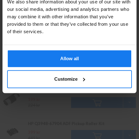
We also share information about your use of our site with
729 kr
Privatperson eller
our social media, advertising and analytics partners who
may combine it with other information that you’ve
företagare?
provided to them or that they’ve collected from your use
Tillbehör
Se våra priser med eller utan moms
of their services.
Läs mer
Vänligen välj privat om du vill se priser inklusive moms
eller företag för priser exklusive moms.
HP CB500A Arkmatare (Begagnad)
Till HP Color LaserJet CM2320 och CP2025 serien
Allow all
PRIVAT
FÖRETAG
539 kr
595 kr
Customize
HP RM1-4840-000 Separation Roller
199 kr
224 kr
HP Q3948-67904 ADF Pickup Roller Kit
399 kr
449 kr