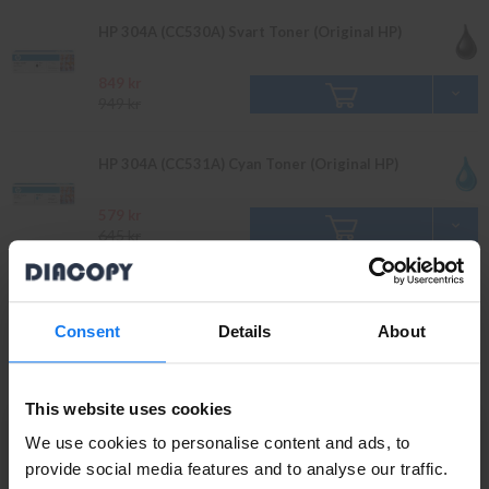
HP 304A (CC530A) Svart Toner (Original HP)
849 kr
949 kr
HP 304A (CC531A) Cyan Toner (Original HP)
579 kr
645 kr
HP 304A (CC532A) Gul Toner (Original HP)
Consent
Details
About
579 kr
639 kr
This website uses cookies
HP 304A (CC533A) Magenta Toner (Original HP)
We use cookies to personalise content and ads, to
provide social media features and to analyse our traffic.
659 kr