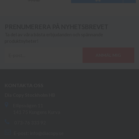
995 kr
PRENUMERERA PÅ NYHETSBREVET
Ta del av våra bästa erbjudanden och spännande
produktnyheter!
ANMÄL MIG
KONTAKTA OSS
Dia Copy Stockholm HB
Ellipsvägen 11
141 75 Kungens Kurva
073-76 333 92
E-post:
info@diacopy.se