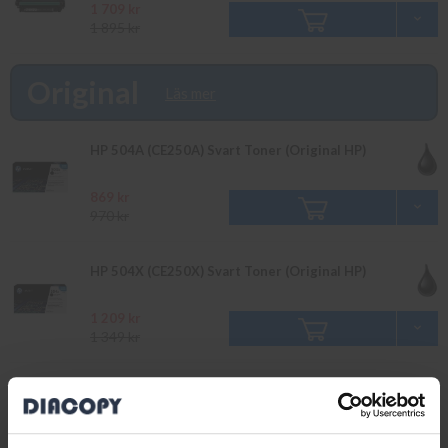
1 709 kr
1 895 kr
Original
Läs mer
HP 504A (CE250A) Svart Toner (Original HP)
869 kr
970 kr
HP 504X (CE250X) Svart Toner (Original HP)
1 209 kr
1 349 kr
HP 504A (CE251A) Cyan Toner (Original HP)
1 209 kr