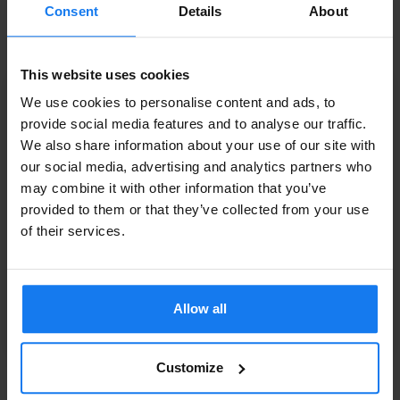
1 349 kr
Consent
Details
About
HP 504A (CE252A) Gul Toner (Original HP)
This website uses cookies
1 209 kr
We use cookies to personalise content and ads, to
1 349 kr
provide social media features and to analyse our traffic.
We also share information about your use of our site with
Privatperson eller
HP 504A (CE253A) Magenta Toner (Original HP)
our social media, advertising and analytics partners who
may combine it with other information that you’ve
företagare?
1 209 kr
provided to them or that they’ve collected from your use
1 349 kr
Se våra priser med eller utan moms
of their services.
Vänligen välj privat om du vill se priser inklusive moms
eller företag för priser exklusive moms.
Tillbehör
Allow all
Läs mer
PRIVAT
FÖRETAG
HP CE522A Pappersmagasin
Customize
Till HP Color LaserJet CM3530 och CP3525 serien