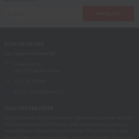
ANMÄL MIG
KONTAKTA OSS
Dia Copy Stockholm HB
Ellipsvägen 11
141 75 Kungens Kurva
073-76 333 92
E-post:
info@diacopy.se
DIA COPY ERBJUDER
Bläck och toner till grossistpriser. Nya och begagnade skrivare
till privatpersoner och företag. Eller kanske bara service och
reparation på alla märken och modeller. Oavsett vad du söker
kan vi hjälpa dig här på webben, i vår butik i Kungens Kurva, hos