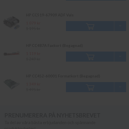
HP CC519-67909 ADF Vals
1 079 kr
1 195 kr
HP CC487A Faxkort (Begagnad)
1 119 kr
1 249 kr
HP CC452-60001 Formatkort (Begagnad)
1 349 kr
1 495 kr
PRENUMERERA PÅ NYHETSBREVET
Ta del av våra bästa erbjudanden och spännande
produktnyheter!