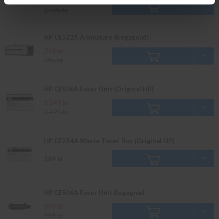
2 249 kr
2 495 kr
HP CE522A Arkmatare (Begagnad)
719 kr
795 kr
HP CE506A Fuser Unit (Original HP)
2 249 kr
2 495 kr
HP CE254A Waste Toner Box (Original HP)
369 kr
HP CE506A Fuser Unit Begagnad
899 kr
995 kr