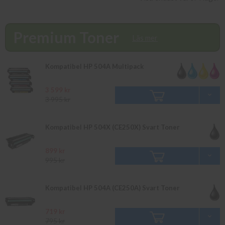
produkt ej finns i lager vänligen bevaka
produkten så återkommer vi till dig. Alla beställningar som görs
innan 16.00 skickas samma dag. Du kan även snabbt och enkelt
Premium Toner
köpa bläck och toner till din HP Color Laserjet CM 3530 FS i vår
Läs mer
butik på Ellipsvägen 11 i Kungens Kurva. Våra butikspriser är
detsamma som webbpriser. Välkommen in!
Kompatibel HP 504A Multipack
3 599 kr
3 995 kr
Kompatibel HP 504X (CE250X) Svart Toner
899 kr
995 kr
Kompatibel HP 504A (CE250A) Svart Toner
719 kr
795 kr