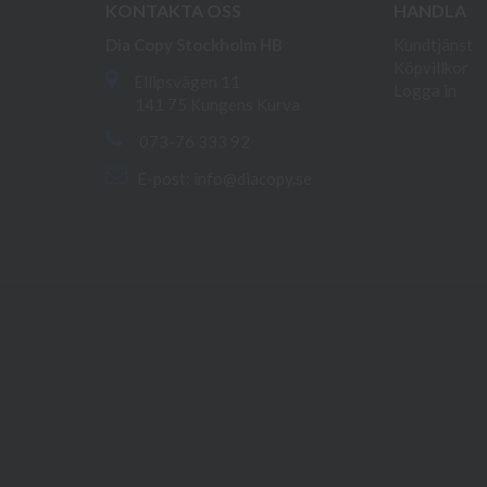
KONTAKTA OSS
HANDLA
Dia Copy Stockholm HB
Kundtjänst
Köpvillkor
Ellipsvägen 11
Logga in
141 75 Kungens Kurva
073-76 333 92
E-post:
info@diacopy.se