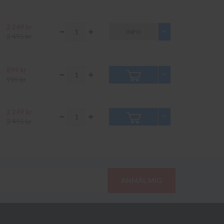
2 249 kr
INFO
2 495 kr
899 kr
995 kr
2 249 kr
2 495 kr
ANMÄL MIG