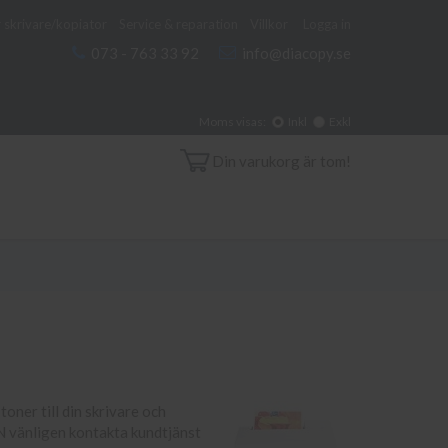
 skrivare/kopiator
Service & reparation
Villkor
Logga in
073 - 763 33 92
info@diacopy.se
Moms visas:
Inkl
Exkl
Din varukorg är tom!
toner till din skrivare och
DN vänligen kontakta kundtjänst