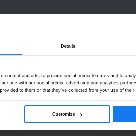
Artikelnr
Sidor
Fabrikat
Leverans
Q6470A
6000
HP
I lager
Details
Privatperson eller företagare?
Q6471A
4000
HP
I lager
e content and ads, to provide social media features and to analy
Se våra priser med eller utan moms
 our site with our social media, advertising and analytics partn
 provided to them or that they’ve collected from your use of their
Vänligen välj privat om du vill se priser inklusive moms eller
Q7581A
6000
HP
I lager
företag för priser exklusive moms.
PRIVAT
FÖRETAG
Customize
Q6472A
4000
HP
I lager