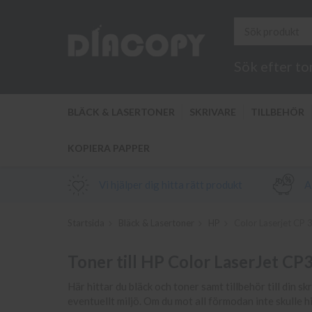
Sök efter to
BLÄCK & LASERTONER
SKRIVARE
TILLBEHÖR
KOPIERA PAPPER
Vi hjälper dig hitta rätt produkt
Al
Startsida
Bläck & Lasertoner
HP
Color Laserjet CP
Toner till HP Color LaserJet C
Här hittar du bläck och toner samt tillbehör till din s
eventuellt miljö. Om du mot all förmodan inte skulle 