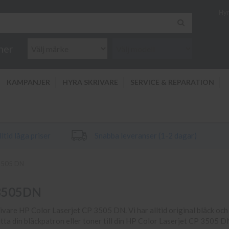
Hyr
ner
KAMPANJER
HYRA SKRIVARE
SERVICE & REPARATION
ltid låga priser
Snabba leveranser (1-2 dagar)
 3505 DN
P3505DN
krivare HP Color Laserjet CP 3505 DN. Vi har alltid original bläck och 
hitta din bläckpatron eller toner till din HP Color Laserjet CP 3505 