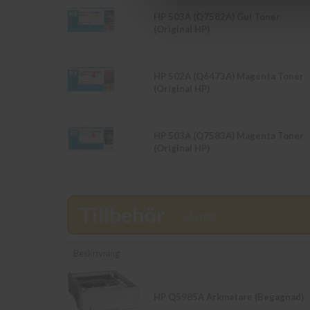
HP 503A (Q7582A) Gul Toner
(Original HP)
HP 502A (Q6473A) Magenta Toner
(Original HP)
HP 503A (Q7583A) Magenta Toner
(Original HP)
Tillbehör
Läs mer
Beskrivning
HP Q5985A Arkmatare (Begagnad)