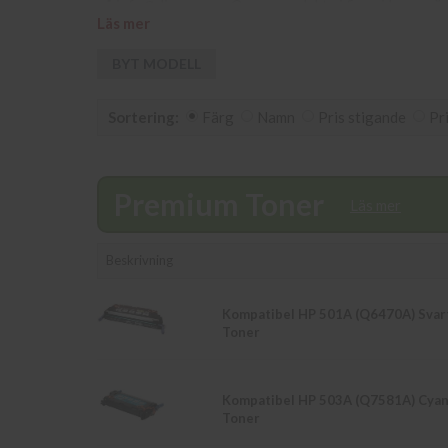
på info@diacopy.se. Om en produkt ej finns i lager vä
Läs mer
samma dag. Du kan även snabbt och enkelt köpa bläck 
Våra butikspriser är detsamma som webbpriser. Välk
BYT MODELL
Sortering:
Färg
Namn
Pris stigande
Pr
Premium Toner
Läs mer
Beskrivning
Kompatibel HP 501A (Q6470A) Svar
Toner
Kompatibel HP 503A (Q7581A) Cya
Toner