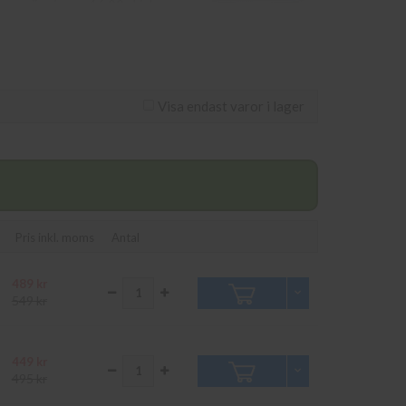
 som görs innan 16.00 skickas
psvägen 11 i Kungens Kurva.
Visa endast varor i lager
Pris inkl. moms
Antal
489 kr
549 kr
449 kr
495 kr