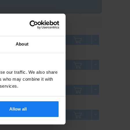
Pris inkl. moms
Antal
939 kr
1 049 kr
About
629 kr
699 kr
se our traffic. We also share
ers who may combine it with
 services.
749 kr
830 kr
Allow all
629 kr
699 kr