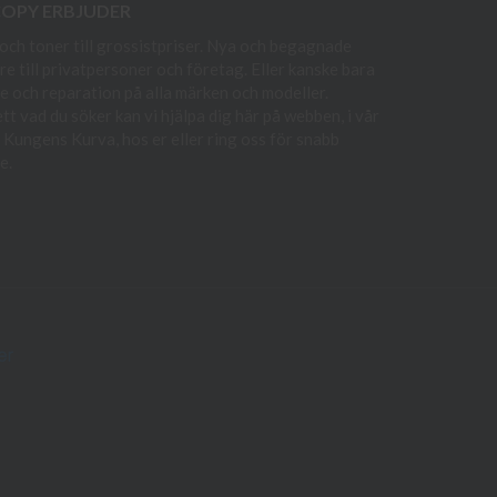
COPY ERBJUDER
och toner till grossistpriser. Nya och begagnade
re till privatpersoner och företag. Eller kanske bara
e och reparation på alla märken och modeller.
t vad du söker kan vi hjälpa dig här på webben, i vår
i Kungens Kurva, hos er eller ring oss för snabb
e.