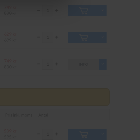
749 kr
830 kr
629 kr
699 kr
749 kr
INFO
830 kr
Pris inkl. moms
Antal
539 kr
595 kr