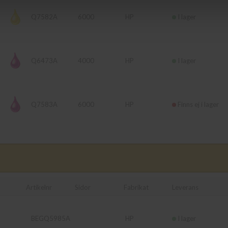
Q7582A
6000
HP
I lager
Q6473A
4000
HP
I lager
Q7583A
6000
HP
Finns ej i lager
Artikelnr
Sidor
Fabrikat
Leverans
BEGQ5985A
HP
I lager