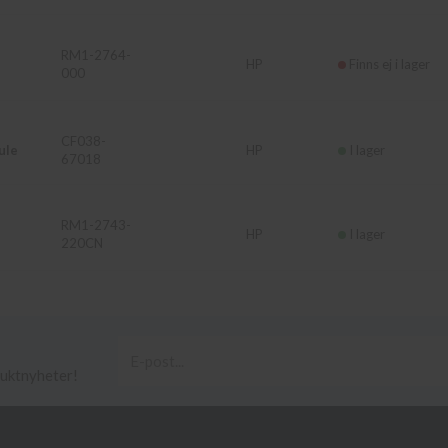
RM1-2764-
HP
Finns ej i lager
000
CF038-
ule
HP
I lager
67018
RM1-2743-
HP
I lager
220CN
duktnyheter!