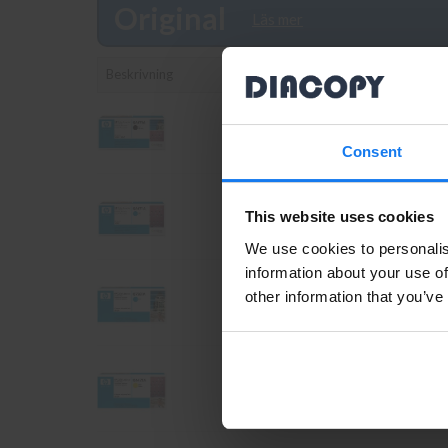
Original
Läs mer
Beskrivning
HP 501A (Q6470A) Svart Toner
(Original HP)
Consent
HP 502A (Q6471A) Cyan Toner
This website uses cookies
(Original HP)
We use cookies to personalis
information about your use of
other information that you’ve
HP 503A (Q7581A) Cyan Toner
(Original HP)
HP 502A (Q6472A) Gul Toner
(Original HP)