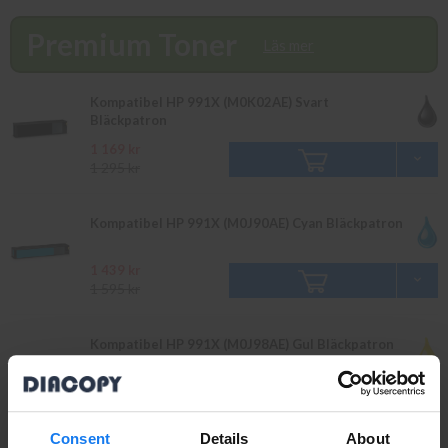
som webbpriser. Välkommen in!
Premium Toner
Läs mer
Kompatibel HP 991X (M0K02AE) Svart
Bläckpatron
1 169 kr
1 295 kr
Kompatibel HP 991X (M0J90AE) Cyan Bläckpatron
1 439 kr
1 595 kr
Kompatibel HP 991X (M0J98AE) Gul Bläckpatron
1 439 kr
1 595 kr
Consent
Details
About