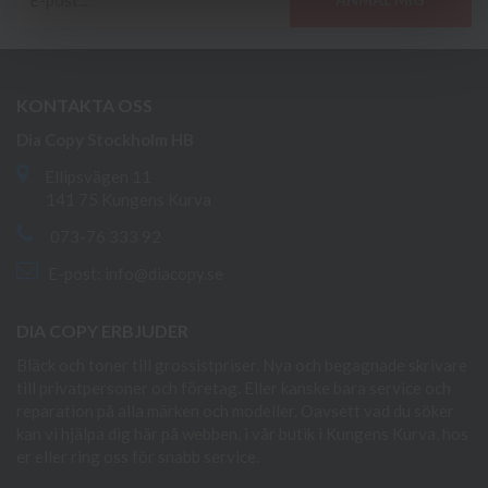
KONTAKTA OSS
Dia Copy Stockholm HB
Ellipsvägen 11
141 75 Kungens Kurva
073-76 333 92
E-post:
info@diacopy.se
DIA COPY ERBJUDER
Bläck och toner till grossistpriser. Nya och begagnade skrivare
till privatpersoner och företag. Eller kanske bara service och
reparation på alla märken och modeller. Oavsett vad du söker
kan vi hjälpa dig här på webben, i vår butik i Kungens Kurva, hos
er eller ring oss för snabb service.