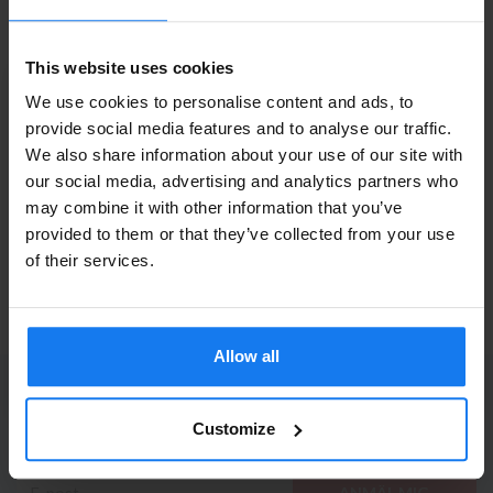
Kompatibel HP 991X (M0J94AE) Magenta
Bläckpatron
This website uses cookies
1 439 kr
1 595 kr
We use cookies to personalise content and ads, to
provide social media features and to analyse our traffic.
Original
We also share information about your use of our site with
Läs mer
Privatperson eller
our social media, advertising and analytics partners who
may combine it with other information that you’ve
företagare?
HP 991X (M0J90AE) Cyan Bläckpatron (Original
provided to them or that they’ve collected from your use
HP)
Se våra priser med eller utan moms
of their services.
2 069 kr
Vänligen välj privat om du vill se priser inklusive moms
2 295 kr
eller företag för priser exklusive moms.
Allow all
PRIVAT
FÖRETAG
PRENUMERERA PÅ NYHETSBREVET
Ta del av våra bästa erbjudanden och spännande
Customize
produktnyheter!
ANMÄL MIG