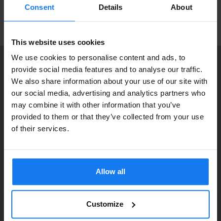
beställningar som görs innan 16.00 skickas samma dag. Du kan
produktnyheter!
Consent
Details
About
även snabbt och enkelt köpa bläck och toner till din HP Laserjet 4
i vår butik på Ellipsvägen 11 i Kungens Kurva. Våra butikspriser
ANMÄL MIG
är detsamma som webbpriser. Välkommen in!
This website uses cookies
We use cookies to personalise content and ads, to
provide social media features and to analyse our traffic.
KONTAKTA OSS
We also share information about your use of our site with
Dia Copy Stockholm HB
Privatperson eller
our social media, advertising and analytics partners who
Ellipsvägen 11
may combine it with other information that you’ve
företagare?
141 75 Kungens Kurva
provided to them or that they’ve collected from your use
Se våra priser med eller utan moms
of their services.
073-76 333 92
Vänligen välj privat om du vill se priser inklusive moms
E-post:
info@diacopy.se
eller företag för priser exklusive moms.
Allow all
DIA COPY ERBJUDER
PRIVAT
FÖRETAG
Bläck och toner till grossistpriser. Nya och begagnade skrivare
till privatpersoner och företag. Eller kanske bara service och
Customize
reparation på alla märken och modeller. Oavsett vad du söker
kan vi hjälpa dig här på webben, i vår butik i Kungens Kurva, hos