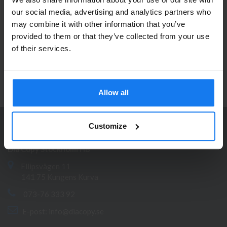
Privatperson eller
our social media, advertising and analytics partners who
may combine it with other information that you’ve
företagare?
PRENUMERERA PÅ NYHETSBREVET
provided to them or that they’ve collected from your use
Se våra priser med eller utan moms
of their services.
Ta del av våra bästa erbjudanden och spännande
produktnyheter!
Vänligen välj privat om du vill se priser inklusive moms
eller företag för priser exklusive moms.
ANMÄL MIG
Allow all
PRIVAT
FÖRETAG
Customize
KONTAKTA OSS
Dia Copy Stockholm HB
Ellipsvägen 11
141 75 Kungens Kurva
073-76 333 92
E-post:
info@diacopy.se