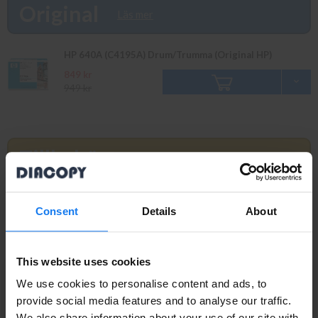
beställningar som görs innan 16.00 skickas samma dag. Du kan
Original
Läs mer
även snabbt och enkelt köpa bläck och toner till din HP Color
Laserjet 4500 N i vår butik på Ellipsvägen 11 i Kungens Kurva.
Våra butikspriser är detsamma som webbpriser. Välkommen in!
HP 640A (C4195A) Drum/Trumma (Original HP)
849 kr
949 kr
Tillbehör
Läs mer
HP C4198A Fuser/Fixeringssats (Original HP)
Consent
Details
About
669 kr
749 kr
This website uses cookies
HP C4196A Transfer/Överföringsband (Original HP)
We use cookies to personalise content and ads, to
899 kr
provide social media features and to analyse our traffic.
995 kr
We also share information about your use of our site with