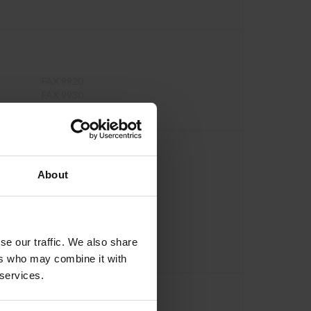
FAX 9920
FAX 9930
About
KX-FLB 756
KX-FLM 551
KX-FLM 552
se our traffic. We also share
ers who may combine it with
 services.