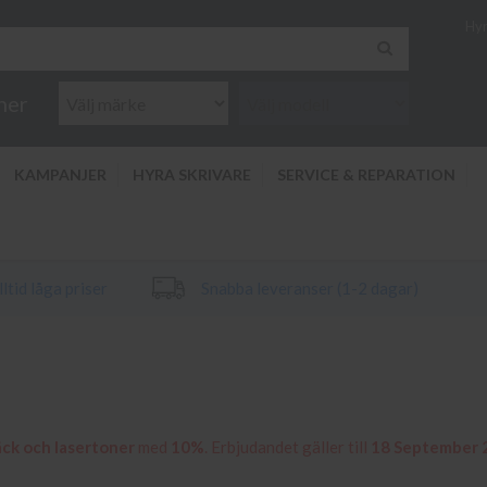
Hyr
ner
KAMPANJER
HYRA SKRIVARE
SERVICE & REPARATION
ltid låga priser
Snabba leveranser (1-2 dagar)
äck och lasertoner
med
10%
. Erbjudandet gäller till
18 September 