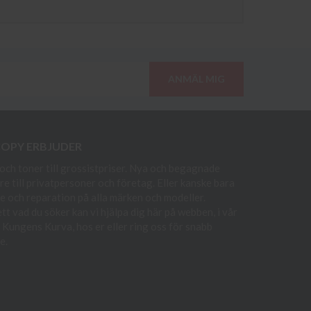
ANMÄL MIG
COPY ERBJUDER
och toner till grossistpriser. Nya och begagnade
re till privatpersoner och företag. Eller kanske bara
e och reparation på alla märken och modeller.
t vad du söker kan vi hjälpa dig här på webben, i vår
i Kungens Kurva, hos er eller ring oss för snabb
e.