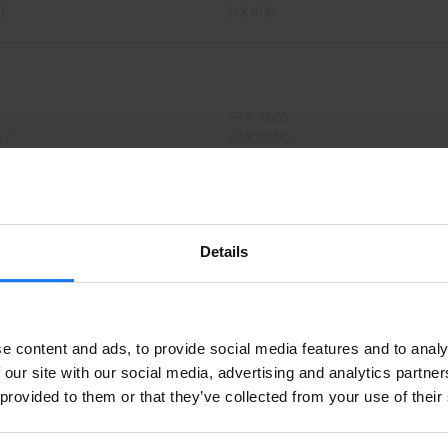
0
DX 800
9
FAX 960S
67
FAX 9900
0
FAX 9910
Details
521
KX-FL 611 SL
523
KX-FLB 750
540
KX-FLB 750 G
Privatperson eller företagare?
540 G
KX-FLB 751
611
KX-FLB 752
e content and ads, to provide social media features and to analy
611 G
KX-FLB 755
Se våra priser med eller utan moms
 our site with our social media, advertising and analytics partn
 provided to them or that they’ve collected from your use of their
Vänligen välj privat om du vill se priser inklusive moms eller
företag för priser exklusive moms.