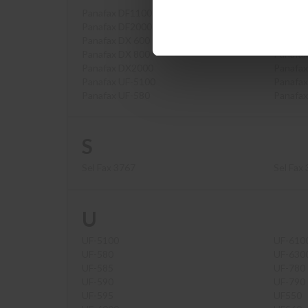
Panafax DF1100
Panafax
Panafax DF2000
Panafax
Panafax DX 600
Panafax
Panafax DX 800
Panafax
Panafax DX2000
Panafax
Panafax UF-5100
Panafax
Panafax UF-580
Panafax
S
Sel Fax 3767
Sel Fax
U
UF-5100
UF-610
UF-580
UF-630
UF-585
UF-780
UF-590
UF-790
UF-595
UF550