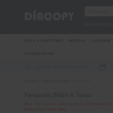
Sök efter to
BLÄCK & LASERTONER
SKRIVARE
TILLBEHÖR
KOPIERA PAPPER
Vi hjälper dig hitta rätt produkt
Al
Startsida
Bläck & Lasertoner
Panasonic
Panasonic Bläck & Toner
REA
- Dia Copy har sänkt priset på alla
Panasonic bl
Passa på att fynda idag!