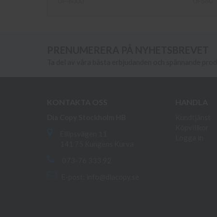
UF-6000
UF560
PRENUMERERA PÅ NYHETSBREVET
Ta del av våra bästa erbjudanden och spännande pro
KONTAKTA OSS
HANDLA
Dia Copy Stockholm HB
Kundtjänst
Köpvillkor
Ellipsvägen 11
Logga in
141 75 Kungens Kurva
073-76 333 92
E-post:
info@diacopy.se