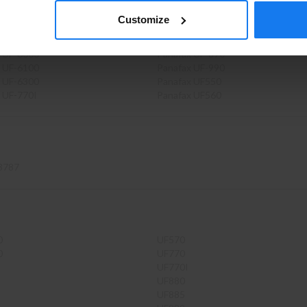
PRIVAT
FÖRETAG
 UF-585
Panafax UF-790
Customize
 UF-590
Panafax UF-880
 UF-595
Panafax UF-889
 UF-6000
Panafax UF-890
 UF-6100
Panafax UF-990
 UF-6300
Panafax UF550
 UF-770I
Panafax UF560
 3787
0
UF570
0
UF770
UF770I
UF880
UF885