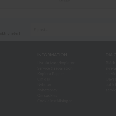
UF889
duktnyheter!
INFORMATION
DIA 
Hyr skrivare/kopiator
Bläck 
Service & reparation
skriva
Kopiera Papper
servic
Om oss
Oavset
Nyheter
butik 
Nyhetsbrev
servic
Om cookies
Cookie inställningar