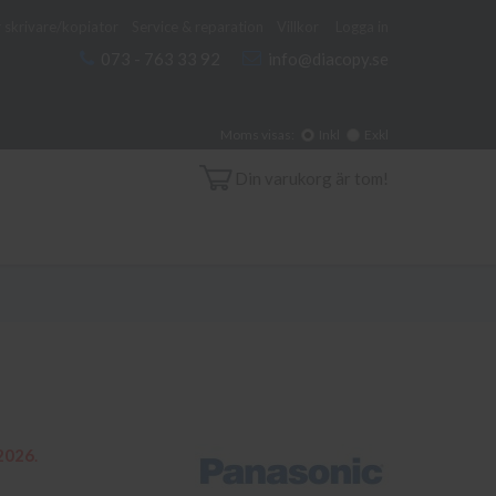
 skrivare/kopiator
Service & reparation
Villkor
Logga in
073 - 763 33 92
info@diacopy.se
Moms visas:
Inkl
Exkl
Din varukorg är tom!
2026
.