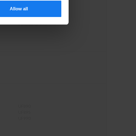
Panafax UF770
Allow all
Panafax UF880
Panafax UF885
Panafax UF895
UF890
UF895
UF990