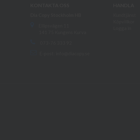
KONTAKTA OSS
HANDLA
Dia Copy Stockholm HB
Kundtjänst
Köpvillkor
Ellipsvägen 11
Logga in
141 75 Kungens Kurva
073-76 333 92
E-post:
info@diacopy.se