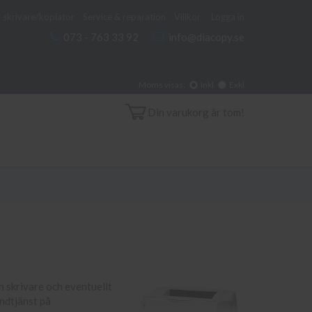
 skrivare/kopiator
Service & reparation
Villkor
Logga in
073 - 763 33 92
info@diacopy.se
Moms visas:
Inkl
Exkl
Din varukorg är tom!
in skrivare och eventuellt
undtjänst på