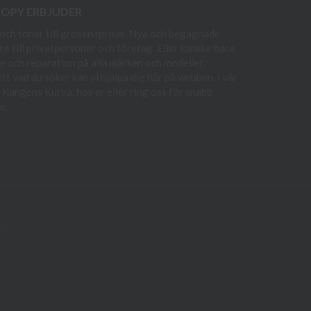
COPY ERBJUDER
och toner till grossistpriser. Nya och begagnade
re till privatpersoner och företag. Eller kanske bara
e och reparation på alla märken och modeller.
t vad du söker kan vi hjälpa dig här på webben, i vår
i Kungens Kurva, hos er eller ring oss för snabb
e.