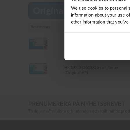
Original
We use cookies to personalis
Läs mer
information about your use of
other information that you’ve
Beskrivning
HP 13A (Q2613A) Svart Toner
(Original HP)
HP 13X (Q2613X) Svart Toner
(Original HP)
PRENUMERERA PÅ NYHETSBREVET
Ta del av våra bästa erbjudanden och spännande pro