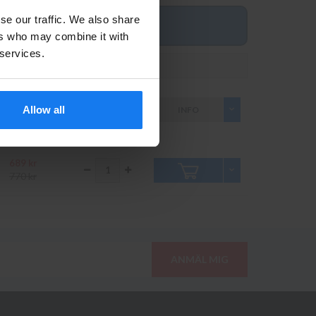
se our traffic. We also share
ers who may combine it with
 services.
Pris inkl. moms
Antal
599 kr
Allow all
INFO
670 kr
689 kr
770 kr
ANMÄL MIG