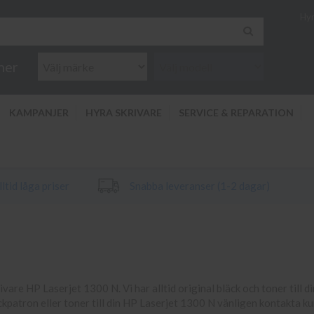
Hyr
ner
KAMPANJER
HYRA SKRIVARE
SERVICE & REPARATION
ltid låga priser
Snabba leveranser (1-2 dagar)
rivare HP Laserjet 1300 N. Vi har alltid original bläck och toner till d
äckpatron eller toner till din HP Laserjet 1300 N vänligen kontakta k