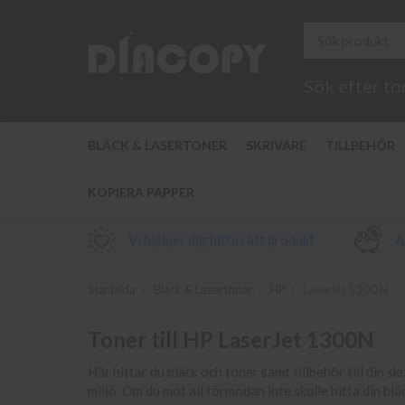
Sök efter to
BLÄCK & LASERTONER
SKRIVARE
TILLBEHÖR
KOPIERA PAPPER
Vi hjälper dig hitta rätt produkt
Al
Startsida
Bläck & Lasertoner
HP
Laserjet 1300 N
Toner till HP LaserJet 1300N
Här hittar du bläck och toner samt tillbehör till din sk
miljö. Om du mot all förmodan inte skulle hitta din bl