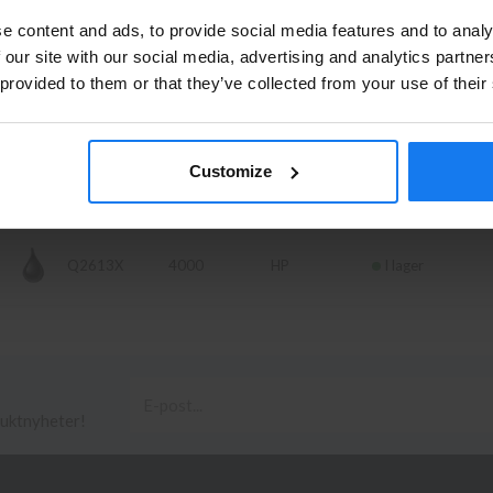
Privatperson eller företagare?
e content and ads, to provide social media features and to analy
Se våra priser med eller utan moms
 our site with our social media, advertising and analytics partn
 provided to them or that they’ve collected from your use of their
Vänligen välj privat om du vill se priser inklusive moms eller
Artikelnr
Sidor
Fabrikat
Leverans
företag för priser exklusive moms.
PRIVAT
FÖRETAG
Customize
Q2613A
2500
HP
Finns ej i lager
Q2613X
4000
HP
I lager
duktnyheter!