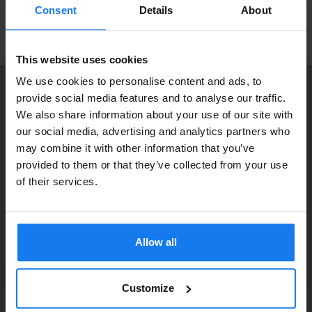
Välkommen in!
produktnyheter!
Consent
Details
About
ANMÄL MIG
This website uses cookies
We use cookies to personalise content and ads, to
provide social media features and to analyse our traffic.
KONTAKTA OSS
We also share information about your use of our site with
Dia Copy Stockholm HB
Privatperson eller
our social media, advertising and analytics partners who
Ellipsvägen 11
may combine it with other information that you’ve
företagare?
141 75 Kungens Kurva
provided to them or that they’ve collected from your use
Se våra priser med eller utan moms
of their services.
073-76 333 92
Vänligen välj privat om du vill se priser inklusive moms
E-post:
info@diacopy.se
eller företag för priser exklusive moms.
Allow all
DIA COPY ERBJUDER
PRIVAT
FÖRETAG
Bläck och toner till grossistpriser. Nya och begagnade skrivare
till privatpersoner och företag. Eller kanske bara service och
Customize
reparation på alla märken och modeller. Oavsett vad du söker
kan vi hjälpa dig här på webben, i vår butik i Kungens Kurva, hos