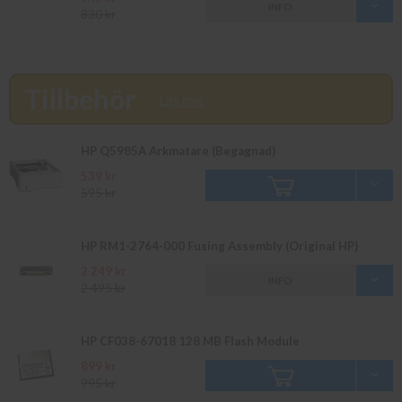
INFO
830 kr
Tillbehör
Läs mer
HP Q5985A Arkmatare (Begagnad)
539 kr
595 kr
HP RM1-2764-000 Fusing Assembly (Original HP)
2 249 kr
INFO
2 495 kr
HP CF038-67018 128 MB Flash Module
899 kr
995 kr