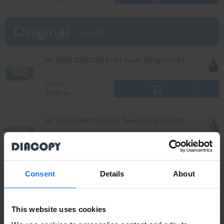
Original
Läs mer
HP 501A (Q6470A) Svart Toner (Original HP)
939 kr
1 049 kr
HP 502A (Q6471A) Cyan Toner (Original HP)
629 kr
699 kr
Consent
Details
About
HP 503A (Q7581A) Cyan Toner (Original HP)
749 kr
This website uses cookies
830 kr