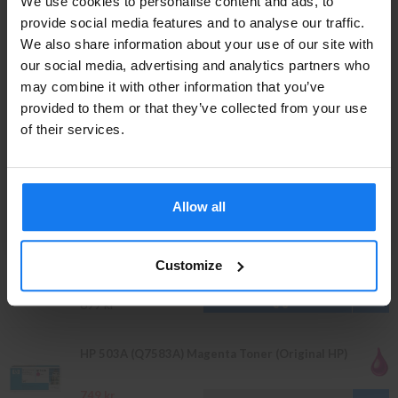
We use cookies to personalise content and ads, to
provide social media features and to analyse our traffic.
HP 502A (Q6472A) Gul Toner (Original HP)
We also share information about your use of our site with
Privatperson eller
our social media, advertising and analytics partners who
629 kr
may combine it with other information that you’ve
företagare?
699 kr
provided to them or that they’ve collected from your use
Se våra priser med eller utan moms
of their services.
HP 503A (Q7582A) Gul Toner (Original HP)
Vänligen välj privat om du vill se priser inklusive moms
eller företag för priser exklusive moms.
749 kr
830 kr
Allow all
PRIVAT
FÖRETAG
HP 502A (Q6473A) Magenta Toner (Original HP)
Customize
629 kr
699 kr
HP 503A (Q7583A) Magenta Toner (Original HP)
749 kr