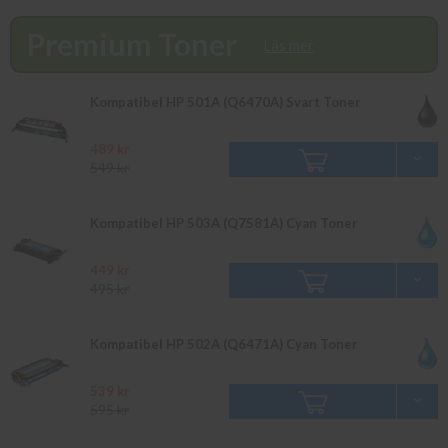
beställningar som görs innan 16.00 skickas samma dag. Du kan
även snabbt och enkelt köpa bläck och toner till din HP Color
Premium Toner
Laserjet CP 3505 N i vår butik på Ellipsvägen 11 i Kungens
Läs mer
Kurva. Våra butikspriser är detsamma som webbpriser.
Välkommen in!
Kompatibel HP 501A (Q6470A) Svart Toner
489 kr
549 kr
Kompatibel HP 503A (Q7581A) Cyan Toner
449 kr
495 kr
Kompatibel HP 502A (Q6471A) Cyan Toner
539 kr
595 kr