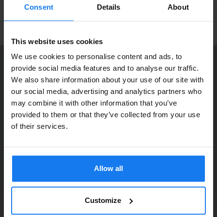
Välkommen in!
produktnyheter!
Consent
Details
About
ANMÄL MIG
This website uses cookies
We use cookies to personalise content and ads, to
provide social media features and to analyse our traffic.
KONTAKTA OSS
We also share information about your use of our site with
Dia Copy Stockholm HB
Privatperson eller
our social media, advertising and analytics partners who
Ellipsvägen 11
may combine it with other information that you’ve
företagare?
141 75 Kungens Kurva
provided to them or that they’ve collected from your use
Se våra priser med eller utan moms
of their services.
073-76 333 92
Vänligen välj privat om du vill se priser inklusive moms
E-post:
info@diacopy.se
eller företag för priser exklusive moms.
Allow all
DIA COPY ERBJUDER
PRIVAT
FÖRETAG
Bläck och toner till grossistpriser. Nya och begagnade skrivare
till privatpersoner och företag. Eller kanske bara service och
Customize
reparation på alla märken och modeller. Oavsett vad du söker
kan vi hjälpa dig här på webben, i vår butik i Kungens Kurva, hos