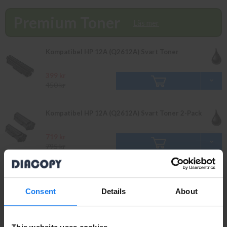
innan 16.00 skickas samma dag. Du kan även snabbt och enkelt
köpa bläck och toner till din HP Laserjet M 1005 MFP i vår butik
Premium Toner
på Ellipsvägen 11 i Kungens Kurva. Våra butikspriser är
Läs mer
detsamma som webbpriser. Välkommen in!
Kompatibel HP 12A (Q2612A) Svart Toner
399 kr
450 kr
Kompatibel HP 12A (Q2612A) Svart Toner 2-Pack
719 kr
795 kr
Kompatibel HP 12X (Q2612X) Svart Toner
Consent
Details
About
539 kr
599 kr