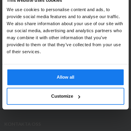
This website uses cookies
Original
Läs mer
We use cookies to personalise content and ads, to
provide social media features and to analyse our traffic.
We also share information about your use of our site with
HP 12A (Q2612A) Svart Toner (Original HP)
Privatperson eller
our social media, advertising and analytics partners who
may combine it with other information that you’ve
företagare?
839 kr
929 kr
provided to them or that they’ve collected from your use
Se våra priser med eller utan moms
of their services.
Vänligen välj privat om du vill se priser inklusive moms
eller företag för priser exklusive moms.
PRENUMERERA PÅ NYHETSBREVET
Ta del av våra bästa erbjudanden och spännande
Allow all
PRIVAT
FÖRETAG
produktnyheter!
ANMÄL MIG
Customize
KONTAKTA OSS