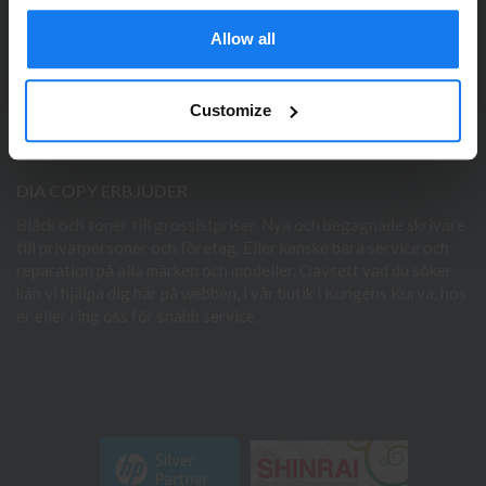
Dia Copy Stockholm HB
eller företag för priser exklusive moms.
Ellipsvägen 11
Allow all
PRIVAT
FÖRETAG
141 75 Kungens Kurva
073-76 333 92
Customize
E-post:
info@diacopy.se
DIA COPY ERBJUDER
Bläck och toner till grossistpriser. Nya och begagnade skrivare
till privatpersoner och företag. Eller kanske bara service och
reparation på alla märken och modeller. Oavsett vad du söker
kan vi hjälpa dig här på webben, i vår butik i Kungens Kurva, hos
er eller ring oss för snabb service.