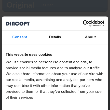
produkten så återkommer vi till dig. Alla beställningar som görs
Original
Läs mer
innan 16.00 skickas samma dag. Du kan även snabbt och enkelt
köpa bläck och toner till din HP Laserjet 4 V Plus i vår butik på
Ellipsvägen 11 i Kungens Kurva. Våra butikspriser är detsamma
HP 00A (C3900A) Svart Toner (Original HP)
som webbpriser. Välkommen in!
849 kr
949 kr
Consent
Details
About
This website uses cookies
PRENUMERERA PÅ NYHETSBREVET
Ta del av våra bästa erbjudanden och spännande
We use cookies to personalise content and ads, to
produktnyheter!
provide social media features and to analyse our traffic.
We also share information about your use of our site with
Privatperson eller
ANMÄL MIG
our social media, advertising and analytics partners who
may combine it with other information that you’ve
företagare?
provided to them or that they’ve collected from your use
Se våra priser med eller utan moms
of their services.
KONTAKTA OSS
Vänligen välj privat om du vill se priser inklusive moms