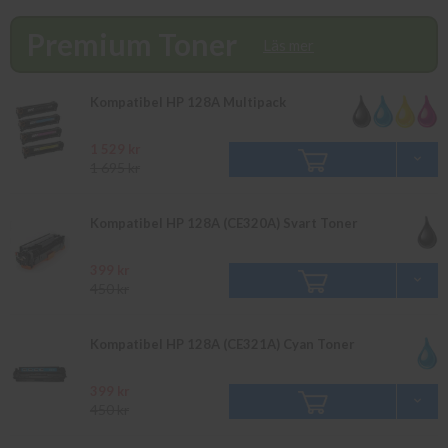
finns i lager vänligen bevaka produkten så återkommer vi till dig.
Alla beställningar som görs innan 16.00 skickas samma dag. Du
Premium Toner
kan även snabbt och enkelt köpa bläck och toner till din HP
Läs mer
Laserjet Pro CP 1521 N i vår butik på Ellipsvägen 11 i Kungens
Kurva. Våra butikspriser är detsamma som webbpriser.
Kompatibel HP 128A Multipack
Välkommen in!
1 529 kr
1 695 kr
Kompatibel HP 128A (CE320A) Svart Toner
399 kr
450 kr
Kompatibel HP 128A (CE321A) Cyan Toner
399 kr
450 kr