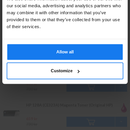
Privatperson eller
our social media, advertising and analytics partners who
may combine it with other information that you’ve
företagare?
749 kr
INFO
830 kr
provided to them or that they’ve collected from your use
Se våra priser med eller utan moms
of their services.
HP 128A (CE321A) Cyan Toner (Original HP)
Vänligen välj privat om du vill se priser inklusive moms
eller företag för priser exklusive moms.
659 kr
Allow all
INFO
PRIVAT
FÖRETAG
730 kr
HP 128A (CE322A) Gul Toner (Original HP)
Customize
659 kr
730 kr
HP 128A (CE323A) Magenta Toner (Original HP)
659 kr
730 kr