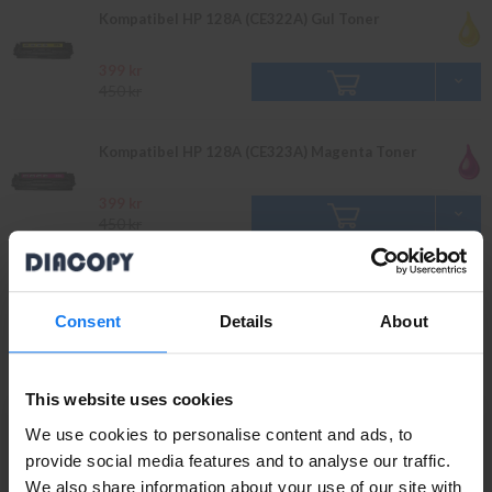
Kompatibel HP 128A (CE322A) Gul Toner
399 kr
450 kr
Kompatibel HP 128A (CE323A) Magenta Toner
399 kr
450 kr
Kompatibel HP 128A (CE320A) Svart Toner 2-
Pack
Consent
Details
About
719 kr
795 kr
This website uses cookies
Original
Läs mer
We use cookies to personalise content and ads, to
provide social media features and to analyse our traffic.
We also share information about your use of our site with
HP 128A (CE320A) Svart Toner (Original HP)