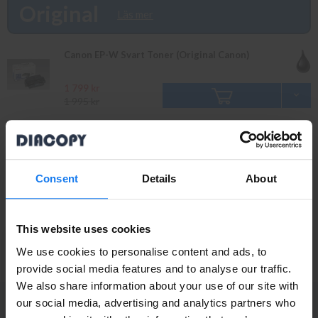
bevaka produkten så återkommer vi till dig. Alla beställningar
Original
Läs mer
som görs innan 16.00 skickas samma dag. Du kan även snabbt
och enkelt köpa bläck och toner till din HP Laserjet 5 SI NX i vår
butik på Ellipsvägen 11 i Kungens Kurva. Våra butikspriser är
Canon EP-W Svart Toner (Original Canon)
detsamma som webbpriser. Välkommen in!
1 799 kr
1 995 kr
Tillbehör
Läs mer
Consent
Details
About
HP C3972A Maintenance Kit (Original HP)
This website uses cookies
1 619 kr
1 795 kr
We use cookies to personalise content and ads, to
provide social media features and to analyse our traffic.
We also share information about your use of our site with
Privatperson eller
our social media, advertising and analytics partners who
PRENUMERERA PÅ NYHETSBREVET