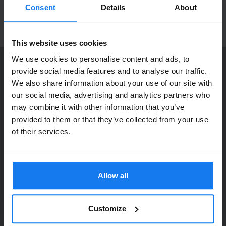
Välkommen in!
produktnyheter!
Consent
Details
About
ANMÄL MIG
This website uses cookies
We use cookies to personalise content and ads, to
provide social media features and to analyse our traffic.
KONTAKTA OSS
We also share information about your use of our site with
Dia Copy Stockholm HB
Privatperson eller
our social media, advertising and analytics partners who
Ellipsvägen 11
may combine it with other information that you’ve
företagare?
141 75 Kungens Kurva
provided to them or that they’ve collected from your use
Se våra priser med eller utan moms
of their services.
073-76 333 92
Vänligen välj privat om du vill se priser inklusive moms
E-post:
info@diacopy.se
eller företag för priser exklusive moms.
Allow all
DIA COPY ERBJUDER
PRIVAT
FÖRETAG
Bläck och toner till grossistpriser. Nya och begagnade skrivare
till privatpersoner och företag. Eller kanske bara service och
Customize
reparation på alla märken och modeller. Oavsett vad du söker
kan vi hjälpa dig här på webben, i vår butik i Kungens Kurva, hos