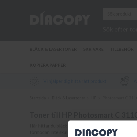
Sök efter to
BLÄCK & LASERTONER
SKRIVARE
TILLBEHÖR
KOPIERA PAPPER
Vi hjälper dig hitta rätt produkt
Al
Startsida
Bläck & Lasertoner
HP
Photosmart C 311
Toner till HP Photosmart C 311
Här hittar du bläck och toner samt tillbehör till din s
förmodan inte skulle hitta din bläckpatron eller tone