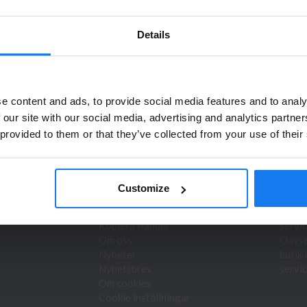
ällningar som görs innan 16.00 skickas samma dag. Du kan även snabbt
ungens Kurva. Våra butikspriser är detsamma som webbpriser. Välkom
Details
Privatperson eller företagare?
e content and ads, to provide social media features and to analy
Se våra priser med eller utan moms
 our site with our social media, advertising and analytics partn
duktnyheter!
 provided to them or that they’ve collected from your use of their
Vänligen välj privat om du vill se priser inklusive moms eller
företag för priser exklusive moms.
INFORMATION
DIA 
PRIVAT
FÖRETAG
Customize
Hyr skrivare/kopiator
Bläck 
Service & reparation
skriva
Kopiera Papper
servic
Om oss
Oavset
Nyheter
butik 
Nyhetsbrev
servic
Om cookies
Cookie inställningar