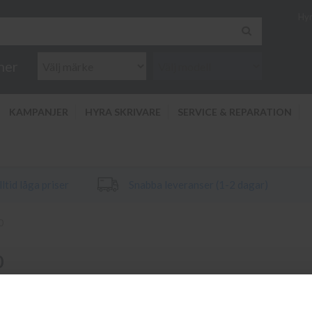
Hyr
ner
KAMPANJER
HYRA SKRIVARE
SERVICE & REPARATION
ltid låga priser
Snabba leveranser (1-2 dagar)
0
0
krivare HP Photosmart C 3110. Vi har alltid original bläck och toner ti
r till din HP Photosmart C 3110 vänligen kontakta kundtjänst på info