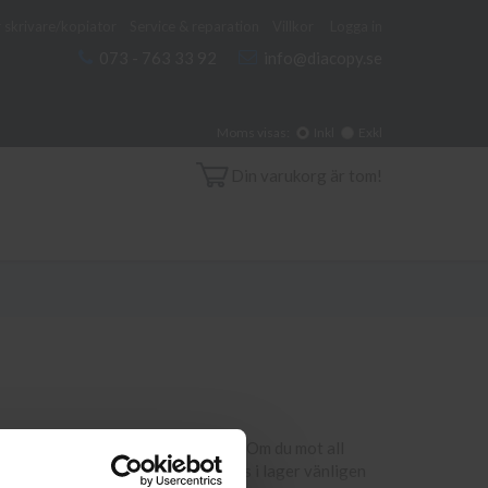
 skrivare/kopiator
Service & reparation
Villkor
Logga in
073 - 763 33 92
info@diacopy.se
Moms visas:
Inkl
Exkl
Din varukorg är tom!
ll din skrivare och eventuellt miljö. Om du mot all
@diacopy.se. Om en produkt ej finns i lager vänligen