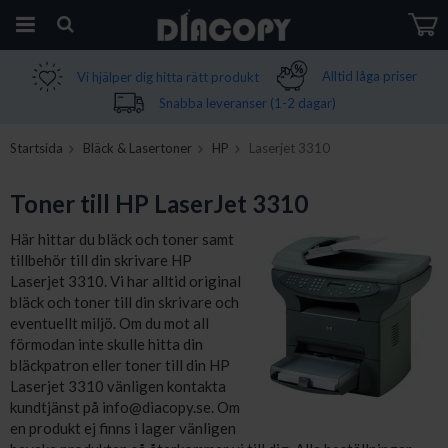
Vi hjälper dig hitta rätt produkt
Alltid låga priser
Produkten har blivit tillagd i varukorgen
Snabba leveranser (1-2 dagar)
Startsida
Bläck & Lasertoner
HP
Laserjet 3310
Toner till HP LaserJet 3310
Här hittar du bläck och toner samt
tillbehör till din skrivare HP
Laserjet 3310. Vi har alltid original
bläck och toner till din skrivare och
eventuellt miljö. Om du mot all
förmodan inte skulle hitta din
bläckpatron eller toner till din HP
Laserjet 3310 vänligen kontakta
kundtjänst på info@diacopy.se. Om
en produkt ej finns i lager vänligen