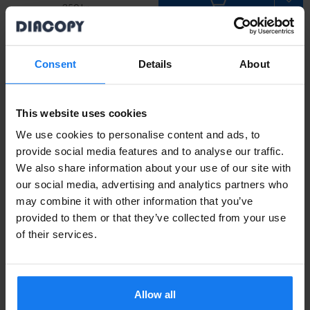
350 kr
Original
Läs mer
Consent
Details
About
HP 15A (C7115A) Svart Toner (Original HP)
This website uses cookies
449 kr
INFO
We use cookies to personalise content and ads, to
495 kr
provide social media features and to analyse our traffic.
We also share information about your use of our site with
HP 15X (C7115X) Svart Toner (Original HP)
our social media, advertising and analytics partners who
may combine it with other information that you’ve
589 kr
INFO
provided to them or that they’ve collected from your use
660 kr
of their services.
Tillbehör
Läs mer
Allow all