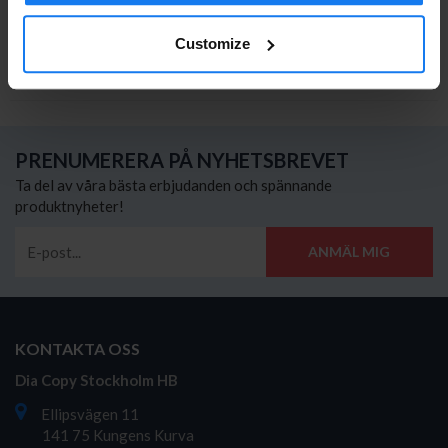
HP CC334-60068 ADF Vals
Customize
359 kr
395 kr
PRENUMERERA PÅ NYHETSBREVET
Ta del av våra bästa erbjudanden och spännande
produktnyheter!
ANMÄL MIG
KONTAKTA OSS
Dia Copy Stockholm HB
Ellipsvägen 11
141 75 Kungens Kurva