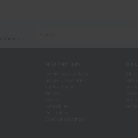
duktnyheter!
INFORMATION
DIA 
Hyr skrivare/kopiator
Bläck 
Service & reparation
skriva
Kopiera Papper
servic
Om oss
Oavset
Nyheter
butik 
Nyhetsbrev
servic
Om cookies
Cookie inställningar