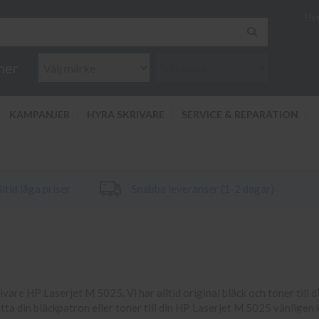
Hyr
ner
KAMPANJER
HYRA SKRIVARE
SERVICE & REPARATION
ltid låga priser
Snabba leveranser (1-2 dagar)
rivare HP Laserjet M 5025. Vi har alltid original bläck och toner till d
itta din bläckpatron eller toner till din HP Laserjet M 5025 vänligen