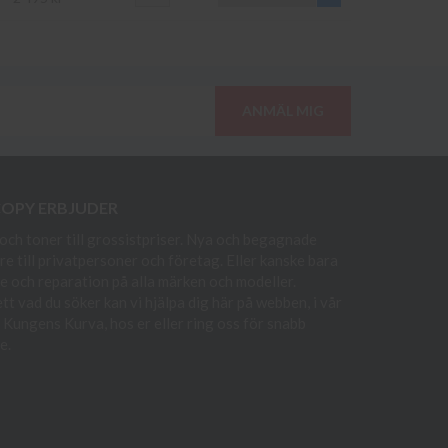
ANMÄL MIG
COPY ERBJUDER
och toner till grossistpriser. Nya och begagnade
re till privatpersoner och företag. Eller kanske bara
e och reparation på alla märken och modeller.
t vad du söker kan vi hjälpa dig här på webben, i vår
i Kungens Kurva, hos er eller ring oss för snabb
e.