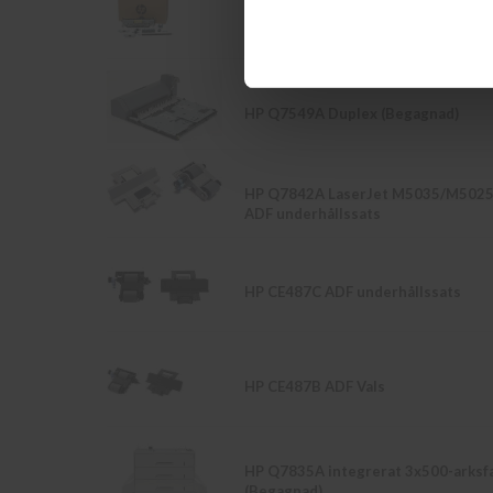
HP Q7833A Maintenance Kit (Origin
HP Q7549A Duplex (Begagnad)
HP Q7842A LaserJet M5035/M502
ADF underhållssats
HP CE487C ADF underhållssats
HP CE487B ADF Vals
HP Q7835A integrerat 3x500-arksf
(Begagnad)