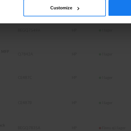
PRIVAT
FÖRETAG
al HP)
Q7833A
200000
HP
Finns ej i lager
Customize
BEGQ7549A
HP
I lager
5 MFP
Q7842A
HP
I lager
CE487C
HP
I lager
CE487B
HP
I lager
ack
BEGQ7835A
HP
Finns ej i lager