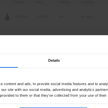
Artikelnr
Sidor
Fabrikat
Leverans
Q7570A
15000
HP
I lager
Artikelnr
Sidor
Fabrikat
Leverans
Details
BEGQ7834A
HP
I lager
Privatperson eller företagare?
e content and ads, to provide social media features and to analy
Se våra priser med eller utan moms
 our site with our social media, advertising and analytics partn
C8091A
HP
Beställningsvara
 provided to them or that they’ve collected from your use of their
Vänligen välj privat om du vill se priser inklusive moms eller
företag för priser exklusive moms.