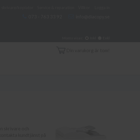
 skrivare/kopiator
Service & reparation
Villkor
Logga in
073 - 763 33 92
info@diacopy.se
Moms visas:
Inkl
Exkl
Din varukorg är tom!
in skrivare och
 kontakta kundtjänst på