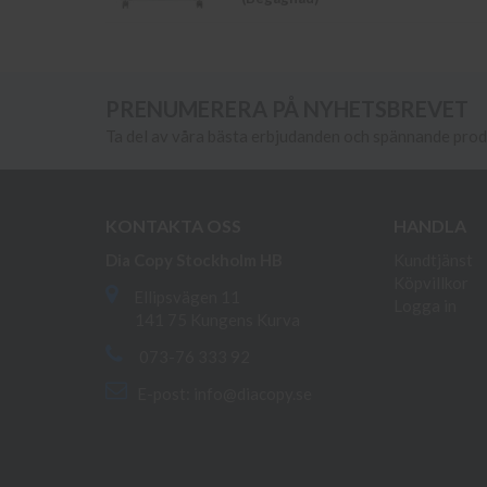
PRENUMERERA PÅ NYHETSBREVET
Ta del av våra bästa erbjudanden och spännande pro
KONTAKTA OSS
HANDLA
Dia Copy Stockholm HB
Kundtjänst
Köpvillkor
Ellipsvägen 11
Logga in
141 75 Kungens Kurva
073-76 333 92
E-post:
info@diacopy.se