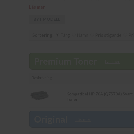
info@diacopy.se. Om en produkt ej finns i lager vänli
Läs mer
skickas samma dag. Du kan även snabbt och enkelt köpa
Våra butikspriser är detsamma som webbpriser. Välk
BYT MODELL
Sortering:
Färg
Namn
Pris stigande
Pr
Premium Toner
Läs mer
Beskrivning
Kompatibel HP 70A (Q7570A) Svart
Toner
Original
Läs mer