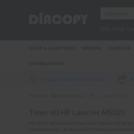
Sök efter to
BLÄCK & LASERTONER
SKRIVARE
TILLBEHÖR
KOPIERA PAPPER
Vi hjälper dig hitta rätt produkt
Al
Startsida
Bläck & Lasertoner
HP
Laserjet M 5025
Toner till HP LaserJet M5025
Här hittar du bläck och toner samt tillbehör till din sk
eventuellt miljö. Om du mot all förmodan inte skulle h