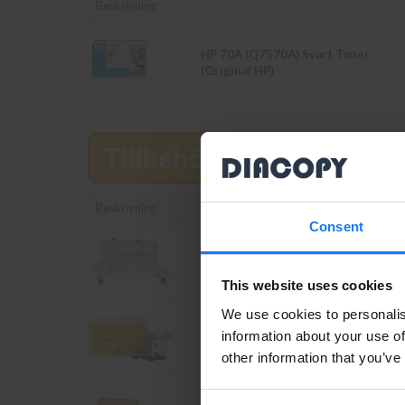
Beskrivning
HP 70A (Q7570A) Svart Toner
(Original HP)
Tillbehör
Läs mer
Beskrivning
Consent
HP Q7834A Arkmatare (Begagnad)
This website uses cookies
We use cookies to personalis
HP C8091A Häftklammermagasin
information about your use of
(Original)
other information that you’ve