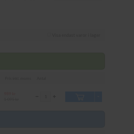
om görs innan 16.00
ägen 11 i Kungens Kurva.
Visa endast varor i lager
Pris inkl. moms
Antal
989 kr
1 095 kr