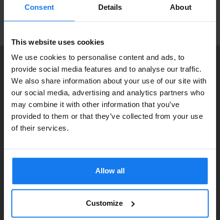
produktnyheter!
Consent
Details
About
ANMÄL MIG
This website uses cookies
We use cookies to personalise content and ads, to
provide social media features and to analyse our traffic.
KONTAKTA OSS
We also share information about your use of our site with
Dia Copy Stockholm HB
Privatperson eller
our social media, advertising and analytics partners who
Ellipsvägen 11
may combine it with other information that you’ve
företagare?
141 75 Kungens Kurva
provided to them or that they’ve collected from your use
Se våra priser med eller utan moms
of their services.
073-76 333 92
Vänligen välj privat om du vill se priser inklusive moms
E-post:
info@diacopy.se
eller företag för priser exklusive moms.
Allow all
DIA COPY ERBJUDER
PRIVAT
FÖRETAG
Bläck och toner till grossistpriser. Nya och begagnade skrivare
till privatpersoner och företag. Eller kanske bara service och
Customize
reparation på alla märken och modeller. Oavsett vad du söker
kan vi hjälpa dig här på webben, i vår butik i Kungens Kurva, hos